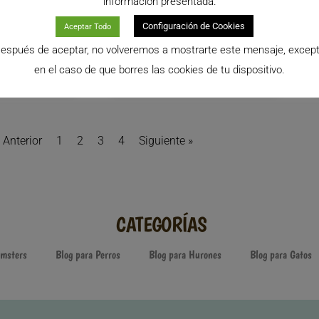
información presentada.
r entre los
Seguro que muchos de
os. Una de
nosotros ya tenemos las
Configuración de Cookies
Aceptar Todo
 para proceder
vacaciones a la vuelta de la
onal
espués de aceptar, no volveremos a mostrarte este mensaje, excep
esquina o estamos a puntito de
hacerlas. Tal vez durante el
en el caso de que borres las cookies de tu dispositivo.
LEER MÁS >>
 Anterior
1
2
3
4
Siguiente »
CATEGORÍAS
amsters
Blog para Perros
Blog para Hurones
Blog para Gatos