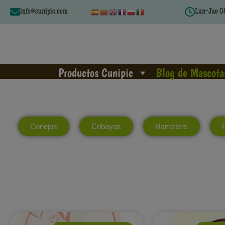
info@cunipic.com
Lun-Jue 08
Productos Cunipic
Blog de Mascota
Conejos
Cobayas
Hamsters