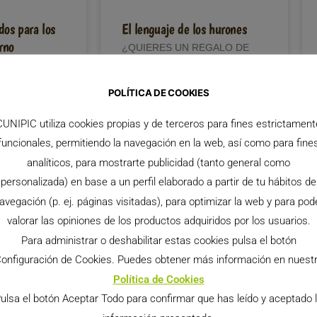
os para los
El lenguaje de los hurones
rno
¿QUIERES UN REGALO DE
BIENVENIDA DE UN 20% DE
tas alturas
DESCUENTO? Aunque los
emos
hurones se pasan la mayor
POLÍTICA DE COOKIES
s en nuestros
parte del día durmiendo,
ndientemente
cuando están activos están
CUNIPIC utiliza cookies propias y de terceros para fines estrictament
nterior o en el
LEER MÁS >>
funcionales, permitiendo la navegación en la web, así como para fine
analíticos, para mostrarte publicidad (tanto general como
personalizada) en base a un perfil elaborado a partir de tu hábitos de
avegación (p. ej. páginas visitadas), para optimizar la web y para pod
PARA HURONES
BLOG PARA HURONES
valorar las opiniones de los productos adquiridos por los usuarios.
Para administrar o deshabilitar estas cookies pulsa el botón
onfiguración de Cookies. Puedes obtener más información en nuest
Política de Cookies
 malta
De vacaciones con nuestro
ulsa el botón Aceptar Todo para confirmar que has leído y aceptado 
hurón
ilitudes que