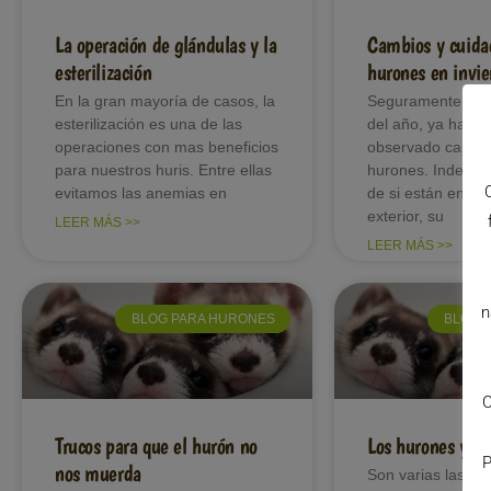
La operación de glándulas y la
Cambios y cuidad
esterilización
hurones en invie
En la gran mayoría de casos, la
Seguramente a es
esterilización es una de las
del año, ya habr
operaciones con mas beneficios
observado cambio
para nuestros huris. Entre ellas
hurones. Indepe
evitamos las anemias en
de si están en el i
exterior, su
LEER MÁS >>
LEER MÁS >>
n
BLOG PARA HURONES
BLOG 
C
Trucos para que el hurón no
Los hurones y la
P
nos muerda
Son varias las sim