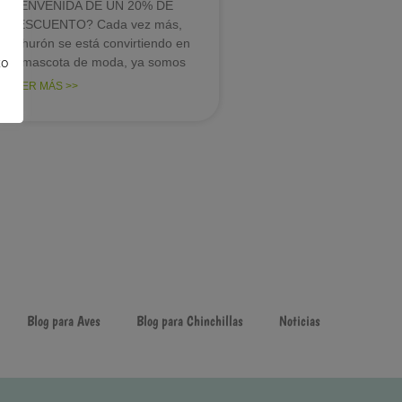
BIENVENIDA DE UN 20% DE
DESCUENTO? Cada vez más,
el hurón se está convirtiendo en
la mascota de moda, ya somos
to
LEER MÁS >>
Blog para Aves
Blog para Chinchillas
Noticias