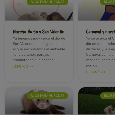
BLOG PARA HURONES
BLOG 
Nuestro Hurón y San Valentín
Carnaval y nuest
Ya tenemos muy cerca el día de
Ya se acerca el C
San Valentín, un mágico día en
día en que predo
el que encontramos el ambiente
disfraces y la ale
lleno de amor, parejas
Carnaval cambia
enamoradas que pasean
vestidos, pantalon
por los
LEER MÁS >>
LEER MÁS >>
BLOG PARA HURONES
BLOG 