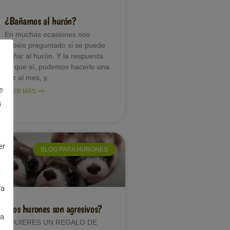
¿Bañamos al hurón?
En muchas ocasiones nos
habéis preguntado si se puede
bañar al hurón. Y la respuesta
es que sí, podemos hacerlo una
vez al mes, y,
e
LEER MÁS >>
s
er
BLOG PARA HURONES
ra
¿Los hurones son agresivos?
la
¿QUIERES UN REGALO DE