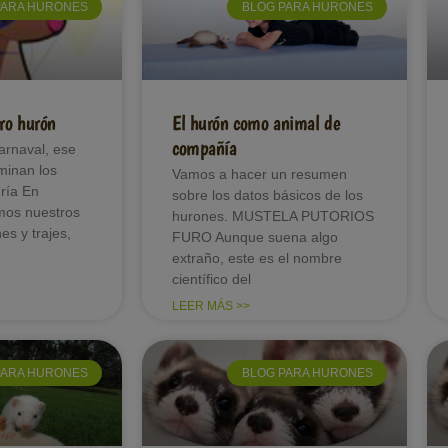
PARA HURONES
BLOG PARA HURONES
ro hurón
El hurón como animal de
compañía
arnaval, ese
minan los
Vamos a hacer un resumen
gría En
sobre los datos básicos de los
mos nuestros
hurones. MUSTELA PUTORIOS
es y trajes,
FURO Aunque suena algo
extraño, este es el nombre
científico del
LEER MÁS >>
PARA HURONES
BLOG PARA HURONES