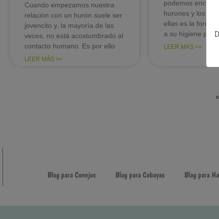
podemos encontra
Cuando empezamos nuestra
hurones y los gat
relación con un hurón suele ser
ellas es la forma
jovencito y, la mayoría de las
a su higiene pers
D
veces, no está acostumbrado al
contacto humano. Es por ello
LEER MÁS >>
LEER MÁS >>
«
Blog para Conejos
Blog para Cobayas
Blog para H