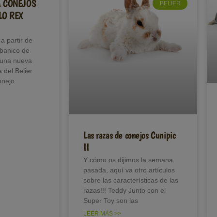
A CONEJOS
BELIER
LO REX
a partir de
abanico de
 una nueva
 del Belier
onejo
Las razas de conejos Cunipic
II
Y cómo os dijimos la semana
pasada, aquí va otro artículos
sobre las características de las
razas!!! Teddy Junto con el
Super Toy son las
LEER MÁS >>