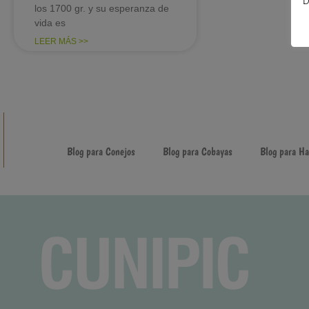
D
los 1700 gr. y su esperanza de
vida es
LEER MÁS >>
Blog para Conejos
Blog para Cobayas
Blog para H