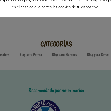
espués de aceptar, no volveremos a mostrarte este mensaje, excep
en el caso de que borres las cookies de tu dispositivo.
CATEGORÍAS
amsters
Blog para Perros
Blog para Hurones
Blog para Gatos
Recomendado por veterinarios