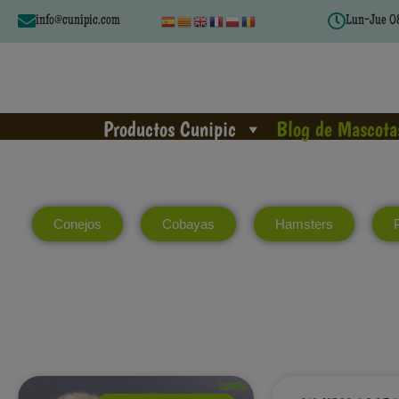
info@cunipic.com
Lun-Jue 08
Productos Cunipic
Blog de Mascota
Conejos
Cobayas
Hamsters