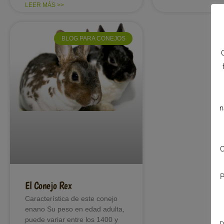
LEER MÁS >>
BLOG PARA CONEJOS
n
C
P
El Conejo Rex
Característica de este conejo
enano Su peso en edad adulta,
puede variar entre los 1400 y