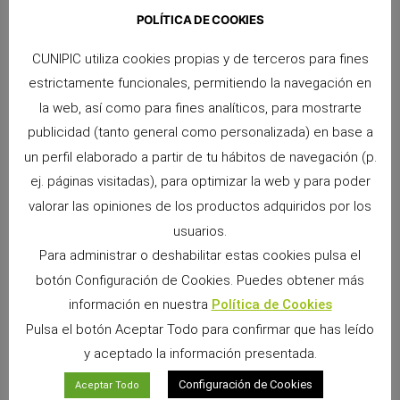
País!
POLÍTICA DE COOKIES
CUNIPIC utiliza cookies propias y de terceros para fines
estrictamente funcionales, permitiendo la navegación en
¿Sabías que vendemos nuestros productos
la web, así como para fines analíticos, para mostrarte
en más de 30 países? Si deseas encontrar
publicidad (tanto general como personalizada) en base a
un perfil elaborado a partir de tu hábitos de navegación (p.
nuestros productos alrededor del mundo tan
ej. páginas visitadas), para optimizar la web y para poder
solo debes poner el país que deseas en el
valorar las opiniones de los productos adquiridos por los
buscador del mapa de arriba.
usuarios.
Para administrar o deshabilitar estas cookies pulsa el
Pero si prefieres buscarlo por tu comercio
botón Configuración de Cookies. Puedes obtener más
información en nuestra
Política de Cookies
de confianza, aquí te dejamos los
Pulsa el botón Aceptar Todo para confirmar que has leído
distribuidores con los que trabajamos
y aceptado la información presentada.
internacionalmente.
Configuración de Cookies
Aceptar Todo