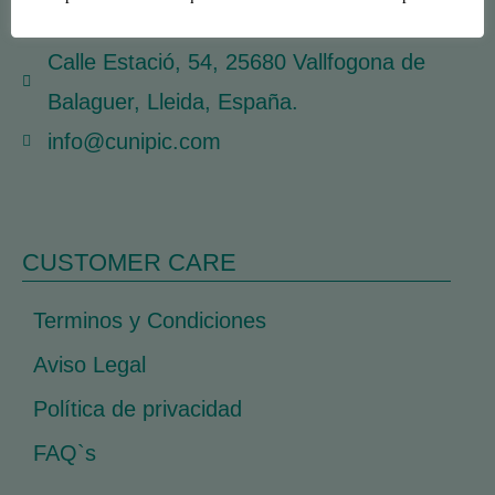
CONTACTO
Calle Estació, 54, 25680 Vallfogona de
Balaguer, Lleida, España.
info@cunipic.com
CUSTOMER CARE
Terminos y Condiciones
Aviso Legal
Política de privacidad
FAQ`s