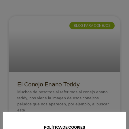
BLOG PARA CONEJOS
El Conejo Enano Teddy
Muchos de nosotros al referirnos al conejo enano
teddy, nos viene la imagen de esos conejitos
peludos que nos aparecen, por ejemplo, al buscar
este
LEER MÁS >>
POLÍTICA DE COOKIES