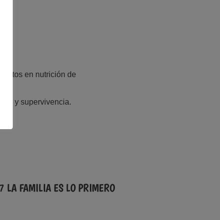
pertos en nutrición de
star y supervivencia.
 7 LA FAMILIA ES LO PRIMERO