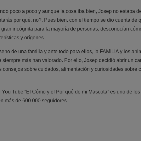
ndo poco a poco y aunque la cosa iba bien,
Josep
no estaba de
ntarás por qué, no?. Pues bien, con el tiempo se dio cuenta de 
 gran incógnita para la mayoría de personas; desconocían cómo
erísticas y orígenes.
seno de una familia y ante todo para ellos, la FAMILIA y los an
ue siempre más han valorado. Por ello,
Josep
decidió abrir un c
ias consejos sobre cuidados, alimentación y curiosidades sobre 
e
You
Tube
“El Cómo y el Por qué de mi Mascota” es uno de lo
on más de 600.000 seguidores.