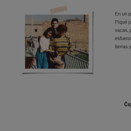
En un p
Piqué
j
vacas, 
esfuerz
tierras
Ca