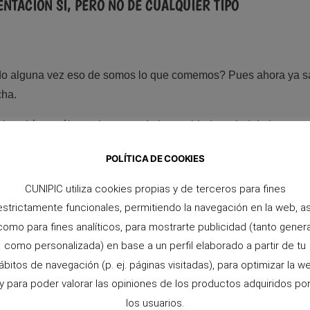
ENTACIÓN SÍ, PERO NO DE CUALQUIER TIPO
o alguna vez eso de somos lo que comemos? Pues ahora ya s
cha.
pic
sabían cuál era el secreto de longevidad y salud de los con
e recetas formuladas con alimentos con ingredientes cultivad
POLÍTICA DE COOKIES
 y adaptados a la dieta natural de los conejos. Así que, si tení
a los conejos la alimentación adecuada ¿Por qué no empezar a 
CUNIPIC utiliza cookies propias y de terceros para fines
estrictamente funcionales, permitiendo la navegación en la web, as
como para fines analíticos, para mostrarte publicidad (tanto genera
como personalizada) en base a un perfil elaborado a partir de tu
ábitos de navegación (p. ej. páginas visitadas), para optimizar la w
y para poder valorar las opiniones de los productos adquiridos po
PREMIUM
los usuarios.