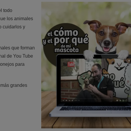
l todo
que los animales
 cuidarlos y
imales que forman
anal de
You
Tube
conejos para
s más grandes