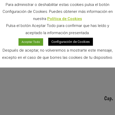
Para administrar o deshabilitar estas cookies pulsa el botón
Configuración de Cookies. Puedes obtener más información en
nuestra
Política de Cookies
dose en 3 objetivos fijos:
Pulsa el botón Aceptar Todo para confirmar que has leído y
aturales
aceptado la información presentada.
 del conejo, con su experiencia y la supervisión y ayuda de ex
Configuración de Cookies
Aceptar Todo
Después de aceptar, no volveremos a mostrarte este mensaje,
 se alimentara con alimento
Cunipic
para así garantizar su biene
excepto en el caso de que borres las cookies de tu dispositivo.
 problema de las enfermedades en los conejos.
Cap.