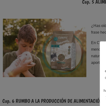
Cap. 5 ALIM
¿Has
oíd
frase he
En
Cuni
menos qu
naturales
aportar 
h
Cap. 6 RUMBO A LA PRODUCCIÓN DE ALIMENTACIÓN 