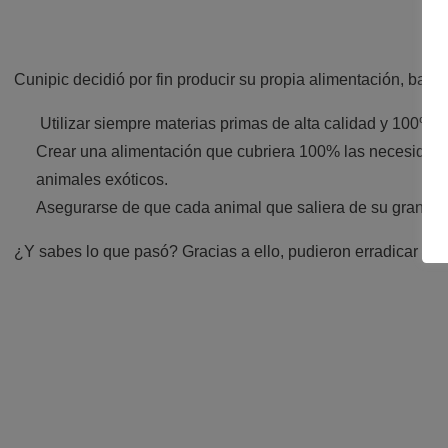
Cunipic
decidió por fin producir su propia alimentación, basán
Utilizar siempre materias primas de alta calidad y 100% n
Crear una alimentación que cubriera 100% las necesidades
animales exóticos.
Asegurarse de que cada animal que saliera de su granja,
¿Y sabes lo que pasó? Gracias a ello, pudieron erradicar el