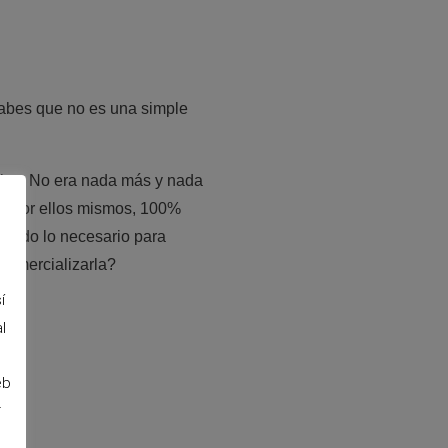
abes que no es una simple
ejos. No era nada más y nada
os por ellos mismos, 100%
an todo lo necesario para
comercializarla?
í
l
eb
r