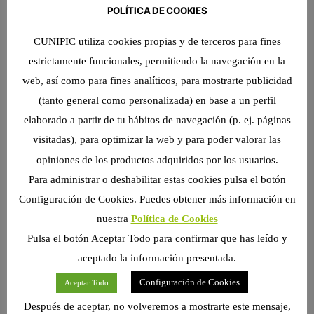
POLÍTICA DE COOKIES
puedes ayudar
LEER MÁS >>
CUNIPIC utiliza cookies propias y de terceros para fines
estrictamente funcionales, permitiendo la navegación en la
web, así como para fines analíticos, para mostrarte publicidad
ALIMENTACIÓN GATOS
(tanto general como personalizada) en base a un perfil
elaborado a partir de tu hábitos de navegación (p. ej. páginas
visitadas), para optimizar la web y para poder valorar las
opiniones de los productos adquiridos por los usuarios.
Para administrar o deshabilitar estas cookies pulsa el botón
Configuración de Cookies. Puedes obtener más información en
nuestra
Política de Cookies
Pulsa el botón Aceptar Todo para confirmar que has leído y
¿Por qué es importante la comida
aceptado la información presentada.
húmeda para mi gato?
¿Comida Húmeda? A la hora de adquirir los
Configuración de Cookies
Aceptar Todo
alimentos necesarios para tu gato, siempre suelen
Después de aceptar, no volveremos a mostrarte este mensaje,
aparecer dudas con respecto cuál es el ideal para