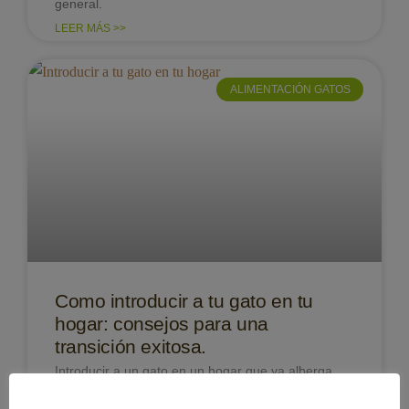
general.
LEER MÁS >>
ALIMENTACIÓN GATOS
Como introducir a tu gato en tu
hogar: consejos para una
transición exitosa.
Introducir a un gato en un hogar que ya alberga
otros animales puede ser un proceso desafiante,
pero con paciencia y estrategias adecuadas,