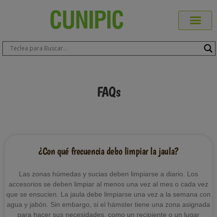
Productos Cuni
Blog de Mas
Dónde Comp
Sobre CUN
Sobre ERA
Comprar Online
Área Prof
FAQs
¿Con qué frecuencia debo limpiar la jaula?
Las zonas húmedas y sucias deben limpiarse a diario. Los
accesorios se deben limpiar al menos una vez al mes o cada vez
que se ensucien. La jaula debe limpiarse una vez a la semana con
agua y jabón. Sin embargo, si el hámster tiene una zona asignada
para hacer sus necesidades, como un recipiente o un lugar