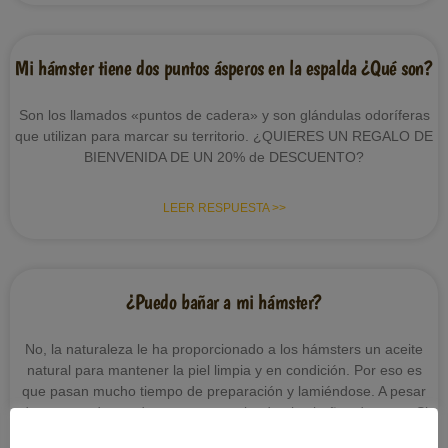
Mi hámster tiene dos puntos ásperos en la espalda ¿Qué son?
Son los llamados «puntos de cadera» y son glándulas odoríferas
que utilizan para marcar su territorio. ¿QUIERES UN REGALO DE
BIENVENIDA DE UN 20% de DESCUENTO?
LEER RESPUESTA >>
¿Puedo bañar a mi hámster?
No, la naturaleza le ha proporcionado a los hámsters un aceite
natural para mantener la piel limpia y en condición. Por eso es
que pasan mucho tiempo de preparación y lamiéndose. A pesar
de que pueden nadar, no se recomiendan los baños de agua. Si
un hámster húmedo se enfría, puede conducir a la gripe y