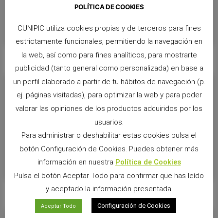
posiblemente a la muerte. ¿QUIERES UN REGALO DE
POLÍTICA DE COOKIES
BIENVENIDA DE UN 20% de DESCUENTO?
CUNIPIC utiliza cookies propias y de terceros para fines
LEER RESPUESTA >>
estrictamente funcionales, permitiendo la navegación en
la web, así como para fines analíticos, para mostrarte
publicidad (tanto general como personalizada) en base a
¿Cómo puedo reducir el ruido de la rueda de mi hámster?
un perfil elaborado a partir de tu hábitos de navegación (p.
ej. páginas visitadas), para optimizar la web y para poder
Trata de usar una pequeña cantidad de vaselina. La vaselina
valorar las opiniones de los productos adquiridos por los
detendrá los chirridos y no es tóxica a diferencia de muchos otros
usuarios.
lubricantes tales como WD-40. También puedes poner un poco de
Para administrar o deshabilitar estas cookies pulsa el
aceite de oliva. ¿QUIERES UN REGALO DE BIENVENIDA DE UN
20% de DESCUENTO?
botón Configuración de Cookies. Puedes obtener más
información en nuestra
Política de Cookies
LEER RESPUESTA >>
Pulsa el botón Aceptar Todo para confirmar que has leído
y aceptado la información presentada.
Configuración de Cookies
Aceptar Todo
¿Cuánto puede crecer un hámster?