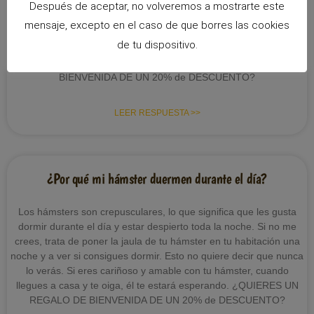
Después de aceptar, no volveremos a mostrarte este
mensaje, excepto en el caso de que borres las cookies
Los hámsters sirios adultos llegan a medir generalmente entre 6 y
de tu dispositivo.
7 centímetros de largo y los hámsters enanos adultos entre 3 y 5
centímetros de longitud. ¿QUIERES UN REGALO DE
BIENVENIDA DE UN 20% de DESCUENTO?
LEER RESPUESTA >>
¿Por qué mi hámster duermen durante el día?
Los hámsters son crepusculares, lo que significa que les gusta
dormir durante el día y estar despierto toda la noche. Si no me
crees, trata de poner la jaula de tu hámster en tu habitación una
noche y a ver si consigues dormir. Esto no quiere decir que nunca
lo verás. Si eres cariñoso y amable con tu hámster, cuando
llegues a casa y te oiga, él te estará esperando. ¿QUIERES UN
REGALO DE BIENVENIDA DE UN 20% de DESCUENTO?