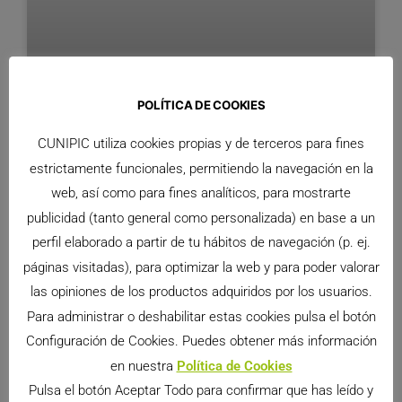
POLÍTICA DE COOKIES
La mejor variedad de henos gourmet con la caja
CUNIPIC utiliza cookies propias y de terceros para fines
degustación Naturaliss
estrictamente funcionales, permitiendo la navegación en la
Cunipic ha lanzado la nueva caja de degustación
web, así como para fines analíticos, para mostrarte
de henos Cunipic, que contiene los cuatro henos
publicidad (tanto general como personalizada) en base a un
Naturaliss: el Timothy, el Salvaje, el heno de
perfil elaborado a partir de tu hábitos de navegación (p. ej.
montaña
páginas visitadas), para optimizar la web y para poder valorar
LEER MÁS >>
las opiniones de los productos adquiridos por los usuarios.
Para administrar o deshabilitar estas cookies pulsa el botón
Cunipic presenta Alpha Pro en Interzoo 2016
Configuración de Cookies. Puedes obtener más información
Cunipic aprovechó la asistencia al certamen
en nuestra
Política de Cookies
Interzoo 2016, celebrado a finales de mayo en
Pulsa el botón Aceptar Todo para confirmar que has leído y
Nuremberg, para presentar la nueva gama de