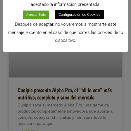
productos Alpha Pro, una
aceptado la información presentada.
LEER MÁS >>
Configuración de Cookies
Aceptar Todo
Después de aceptar, no volveremos a mostrarte este
ALIMENTACIÓN CHINCHILLAS
mensaje, excepto en el caso de que borres las cookies de tu
dispositivo.
Cunipic presenta Alpha Pro, el “all in one” más
nutritivo, completo y sano del mercado
Cunipic saca al mercado Alpha Pro, una gama de
productos completamente innovadora que aporta a
conejos, cobayas, chinchillas y hámsters todo lo
necesario para que