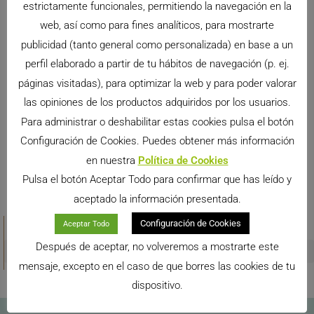
estrictamente funcionales, permitiendo la navegación en la
web, así como para fines analíticos, para mostrarte
El alimento para agapornies, disponible en 3
publicidad (tanto general como personalizada) en base a un
kilos
perfil elaborado a partir de tu hábitos de navegación (p. ej.
Otros de los productos incorporados al mercado
páginas visitadas), para optimizar la web y para poder valorar
recientemente de la mano de Cunipic SL es el
las opiniones de los productos adquiridos por los usuarios.
alimento completo para agapornies en bolsa de 3
kilos.
Para administrar o deshabilitar estas cookies pulsa el botón
LEER MÁS >>
Configuración de Cookies. Puedes obtener más información
en nuestra
Política de Cookies
Pulsa el botón Aceptar Todo para confirmar que has leído y
aceptado la información presentada.
CATEGORÍAS
Configuración de Cookies
Aceptar Todo
Después de aceptar, no volveremos a mostrarte este
mensaje, excepto en el caso de que borres las cookies de tu
dispositivo.