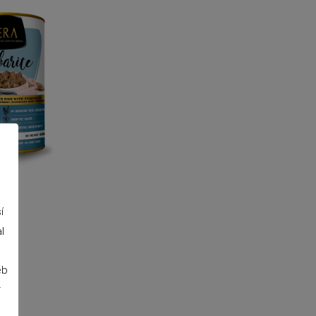
í
l
eb
r