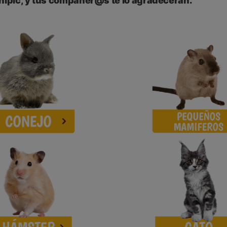
nipic, y tus compañer@s te lo agradecerán.