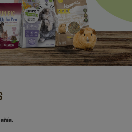
S
pañía.