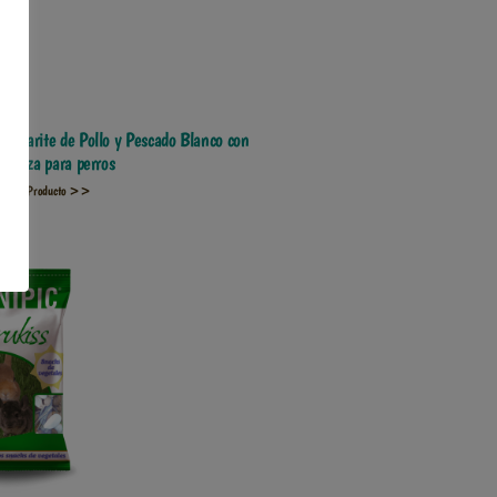
ybarite de Pollo y Pescado Blanco con
labaza para perros
Ver Producto >>