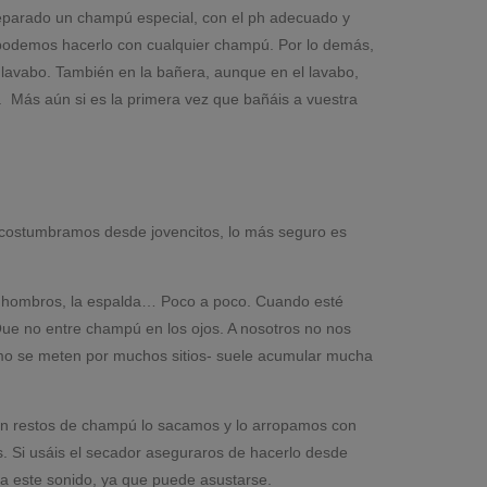
reparado un champú especial, con el ph adecuado y
o podemos hacerlo con cualquier champú. Por lo demás,
lavabo. También en la bañera, aunque en el lavabo,
 Más aún si es la primera vez que bañáis a vuestra
 acostumbramos desde jovencitos, lo más seguro es
s hombros, la espalda… Poco a poco. Cuando esté
Que no entre champú en los ojos. A nosotros no nos
como se meten por muchos sitios- suele acumular mucha
n restos de champú lo sacamos y lo arropamos con
. Si usáis el secador aseguraros de hacerlo desde
 a este sonido, ya que puede asustarse.