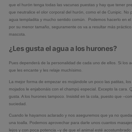
que el hurón tenga todas las vacunas puestas y hay que tener p
que neutralice el olor corporal del hurón, como el de Cunipic. N
agua templadita y mucho sentido común.
Podemos hacerlo en el 
por su menor tamaño, seguramente os va a resultar más práctico.
mascota.
¿Les gusta el agua a los hurones?
Pues dependerá de la personalidad de cada uno de ellos. Si los
que les encante y les relaje muchísimo.
La mejor forma de empezar es mojándole un poco las patitas, lo
mojados le enjabonáis con el champú especial. Excepto la cara. 
gusta. A los hurones tampoco. Insistid en la cola, puesto que –
suciedad.
Cuando le hayamos aclarado y nos aseguremos que ya no queda
una toalla. Podemos aprovechar para darle unos cuantos masajes
lejos y con poca potencia –y de que el animal esté acostumbrado