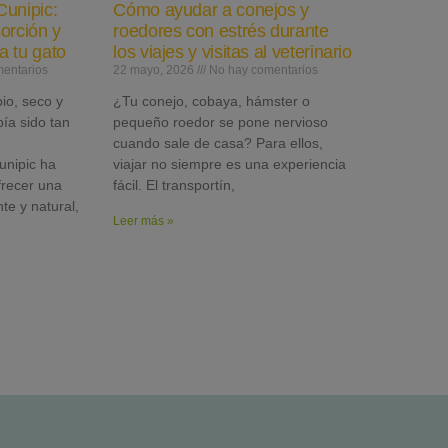
unipic:
Cómo ayudar a conejos y
orción y
roedores con estrés durante
ra tu gato
los viajes y visitas al veterinario
entarios
22 mayo, 2026
No hay comentarios
io, seco y
¿Tu conejo, cobaya, hámster o
bía sido tan
pequeño roedor se pone nervioso
cuando sale de casa? Para ellos,
unipic ha
viajar no siempre es una experiencia
frecer una
fácil. El transportín,
nte y natural,
Leer más »