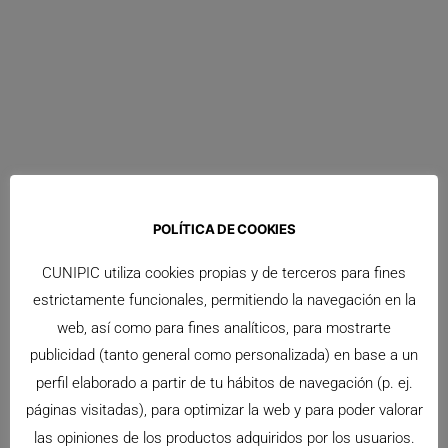
Jaula Deluxe Cunipic para Conejos
La Jaula Deluxe Cunipic para Conejo es una opción
POLÍTICA DE COOKIES
elegante
Leer Más >>
CUNIPIC utiliza cookies propias y de terceros para fines
estrictamente funcionales, permitiendo la navegación en la
web, así como para fines analíticos, para mostrarte
publicidad (tanto general como personalizada) en base a un
perfil elaborado a partir de tu hábitos de navegación (p. ej.
páginas visitadas), para optimizar la web y para poder valorar
las opiniones de los productos adquiridos por los usuarios.