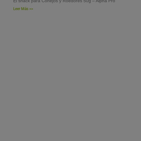
El snack para Conejos y Roedores 50g – Alpha Pro
Leer Más >>