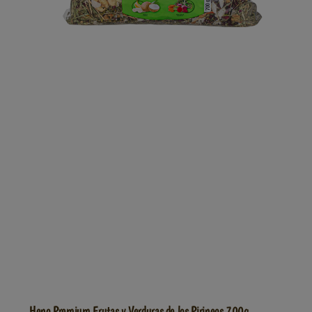
Heno Premium Frutas y Verduras de los Pirineos 700g