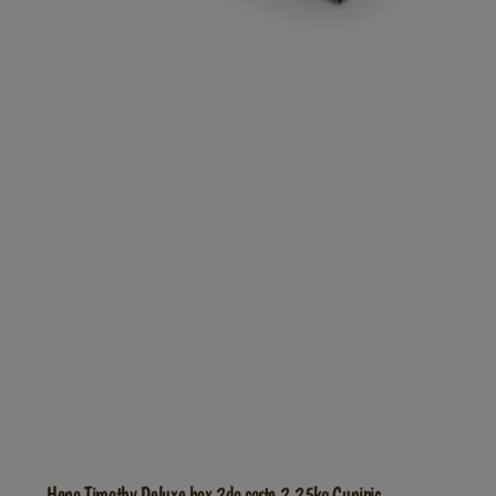
Heno Timothy Deluxe box 2do corte 2,25kg Cunipic