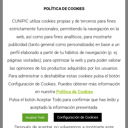
POLÍTICA DE COOKIES
BLOG PARA COBAYAS
CUNIPIC utiliza cookies propias y de terceros para fines
estrictamente funcionales, permitiendo la navegación en la
web, así como para fines analíticos, para mostrarte
publicidad (tanto general como personalizada) en base a un
perfil elaborado a partir de tu hábitos de navegación (p. ej.
páginas visitadas), para optimizar la web y para poder valorar
las opiniones de los productos adquiridos por los usuarios.
Para administrar o deshabilitar estas cookies pulsa el botón
El ciclo de vida de las cobayas
Configuración de Cookies. Puedes obtener más información
Cuando una cobaya nace se ha desarrollado en
en nuestra
Política de Cookies
muchos aspectos y puede ser independiente
Pulsa el botón Aceptar Todo para confirmar que has leído y
enseguida. Contrariamente a los conejos, por
aceptado la información presentada.
ejemplo, la cobaya ve completamente,
LEER MÁS >>
Configuración de Cookies
Aceptar Todo
Después de aceptar, no volveremos a mostrarte este