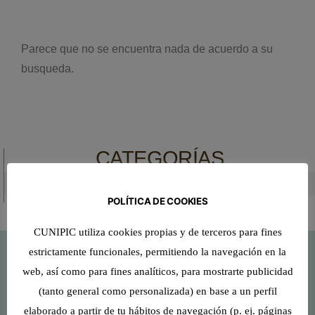
Parece que no se encuentra nada de acuerdo a su
busqueda.
CATEGORÍAS
POLÍTICA DE COOKIES
CUNIPIC utiliza cookies propias y de terceros para fines
estrictamente funcionales, permitiendo la navegación en la
web, así como para fines analíticos, para mostrarte publicidad
Recomendado por veterinarios
(tanto general como personalizada) en base a un perfil
elaborado a partir de tu hábitos de navegación (p. ej. páginas