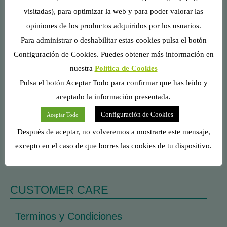
visitadas), para optimizar la web y para poder valorar las
opiniones de los productos adquiridos por los usuarios.
Para administrar o deshabilitar estas cookies pulsa el botón
Configuración de Cookies. Puedes obtener más información en
CONTACTO
nuestra
Política de Cookies
Pulsa el botón Aceptar Todo para confirmar que has leído y
Calle Estació, 54, 25680 Vallfogona de
aceptado la información presentada.
Balaguer, Lleida, España.
Configuración de Cookies
Aceptar Todo
Después de aceptar, no volveremos a mostrarte este mensaje,
info@cunipic.com
excepto en el caso de que borres las cookies de tu dispositivo.
CUSTOMER CARE
Terminos y Condiciones