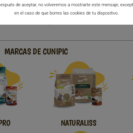
espués de aceptar, no volveremos a mostrarte este mensaje, excep
Leer Más >>
Le
en el caso de que borres las cookies de tu dispositivo.
« Anterior
1
2
Siguiente »
MARCAS DE CUNIPIC
PRO
NATURALISS