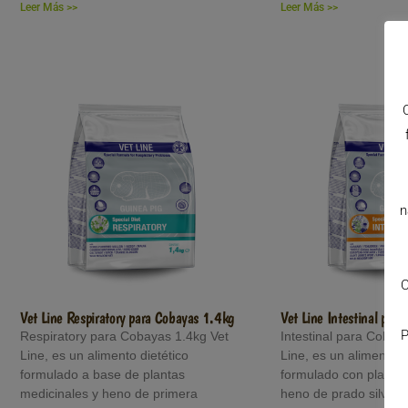
Leer Más >>
Leer Más >>
n
C
Vet Line Respiratory para Cobayas 1.4kg
Vet Line Intestinal par
P
Respiratory para Cobayas 1.4kg Vet
Intestinal para Cobay
Line, es un alimento dietético
Line, es un alimento 
formulado a base de plantas
formulado con plantas
medicinales y heno de primera
heno de prado silvest