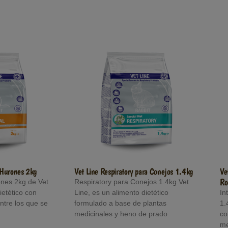
a Hurones 2kg
Vet Line Respiratory para Conejos 1.4kg
Ve
Ro
ones 2kg de Vet
Respiratory para Conejos 1.4kg Vet
ietético con
Line, es un alimento dietético
In
ntre los que se
formulado a base de plantas
1.
medicinales y heno de prado
co
me