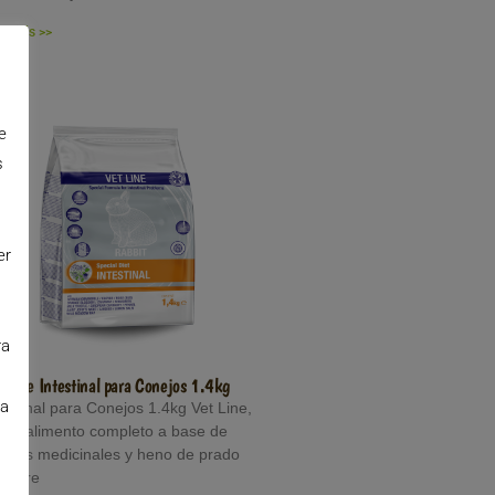
er Más >>
e
s
er
ra
t Line Intestinal para Conejos 1.4kg
la
testinal para Conejos 1.4kg Vet Line,
 un alimento completo a base de
antas medicinales y heno de prado
lvestre