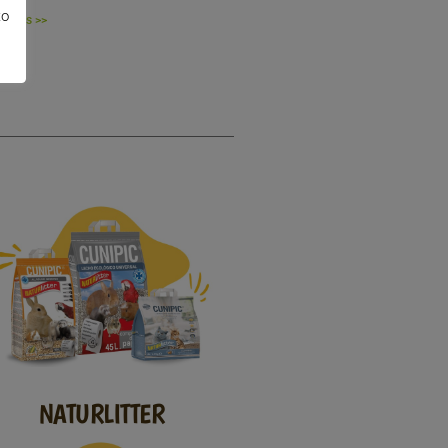
to
er Más >>
NATURLITTER