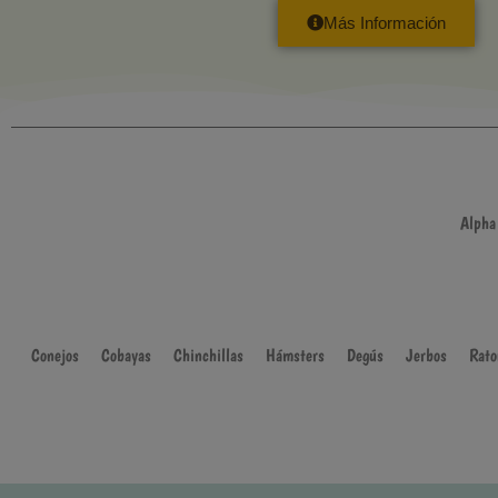
Más Información
Alpha
Conejos
Cobayas
Chinchillas
Hámsters
Degús
Jerbos
Rato