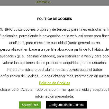
Leer Más >>
Le
POLÍTICA DE COOKIES
CUNIPIC utiliza cookies propias y de terceros para fines estrictament
funcionales, permitiendo la navegación en la web, así como para fine
analíticos, para mostrarte publicidad (tanto general como
personalizada) en base a un perfil elaborado a partir de tu hábitos de
avegación (p. ej. páginas visitadas), para optimizar la web y para pod
valorar las opiniones de los productos adquiridos por los usuarios.
Para administrar o deshabilitar estas cookies pulsa el botón
onfiguración de Cookies. Puedes obtener más información en nuest
Política de Cookies
a Cobayas 1.4kg
Vet Line Skin Support para Conejos 1.4kg
Ve
ulsa el botón Aceptar Todo para confirmar que has leído y aceptado 
as 1.4kg Vet
Skin Support para Conejos 1.4kg Vet
In
completo
Line, es un alimento completo
es
información presentada.
 medicinales y
formulado con plantas medicinales y
pl
Configuración de Cookies
re que
heno de prado silvestre
si
Aceptar Todo