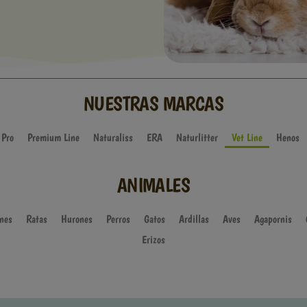
NUESTRAS MARCAS
 Pro
Premium Line
Naturaliss
ERA
Naturlitter
Vet Line
Henos
ANIMALES
nes
Ratas
Hurones
Perros
Gatos
Ardillas
Aves
Agapornis
Erizos