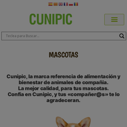
Productos Cuni
Blog de Mas
Dónde Comp
Sobre CUN
Sobre ERA
Comprar Online
Área Prof
MASCOTAS
Cunipic, la marca referencia de alimentación y
bienestar de animales de compañia.
La mejor calidad, para tus mascotas.
Confía en Cunipic, y tus «compañer@s» te lo
agradeceran.