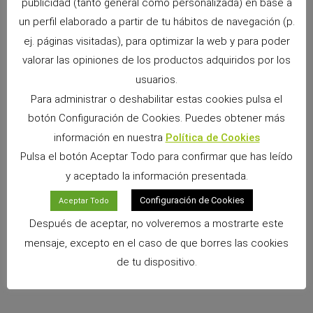
publicidad (tanto general como personalizada) en base a
Directamente del Pirineo a casa, un nuevo heno para conejos
un perfil elaborado a partir de tu hábitos de navegación (p.
El nuevo Wild Hay de Cunipic llega para revolucionar la
ej. páginas visitadas), para optimizar la web y para poder
alimentación natural de los conejos y pequeños herbívoros. Este
valorar las opiniones de los productos adquiridos por los
heno silvestre premium procede directamente de
usuarios.
Leer Más >>
Para administrar o deshabilitar estas cookies pulsa el
botón Configuración de Cookies. Puedes obtener más
información en nuestra
Política de Cookies
Cunipic desea acompañaros a ti y a tu mascota,
Pulsa el botón Aceptar Todo para confirmar que has leído
ayudándoos desde el nacimiento de vuestra relación a que
y aceptado la información presentada.
crezca sana y fuerte; dándole una vida plena, larga y feliz.
Configuración de Cookies
Aceptar Todo
PRODUCTOS DESTACADOS
Después de aceptar, no volveremos a mostrarte este
mensaje, excepto en el caso de que borres las cookies
de tu dispositivo.