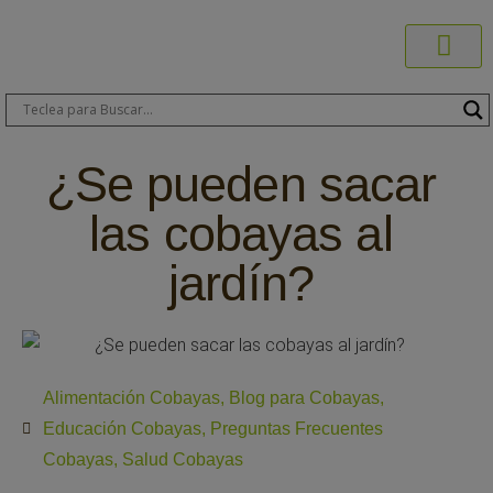
Productos C
Blog de 
Dónde C
Sobre C
Sobre ERA
Comprar On
Área Pr
¿Se pueden sacar
las cobayas al
jardín?
Alimentación Cobayas
,
Blog para Cobayas
,
Educación Cobayas
,
Preguntas Frecuentes
Cobayas
,
Salud Cobayas