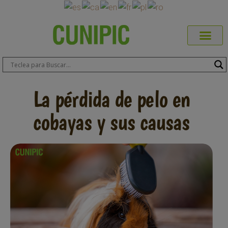
Productos Cuni
Blog de Mas
Dónde Comp
Sobre CUN
Sobre ERA
Comprar Online
Área Prof
La pérdida de pelo en
cobayas y sus causas