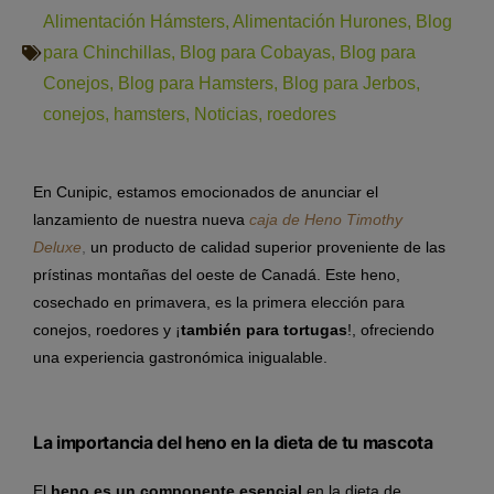
Alimentación Hámsters
,
Alimentación Hurones
,
Blog
para Chinchillas
,
Blog para Cobayas
,
Blog para
Conejos
,
Blog para Hamsters
,
Blog para Jerbos
,
conejos
,
hamsters
,
Noticias
,
roedores
En Cunipic, estamos emocionados de anunciar el
lanzamiento de nuestra nueva
caja de Heno Timothy
Deluxe
,
un producto de calidad superior proveniente de las
prístinas montañas del oeste de Canadá. Este heno,
cosechado en primavera, es la primera elección para
conejos, roedores y ¡
también para tortugas
!, ofreciendo
una experiencia gastronómica inigualable.
La importancia del heno en la dieta de tu mascota
El
heno es un componente esencial
en la dieta de