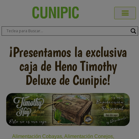
Productos Cuni
Blog de Mas
Dónde Comp
Sobre CUN
Sobre ERA
Comprar Online
Área Prof
¡Presentamos la exclusiva
caja de Heno Timothy
Deluxe de Cunipic!
Alimentación Cobayas
,
Alimentación Conejos
,