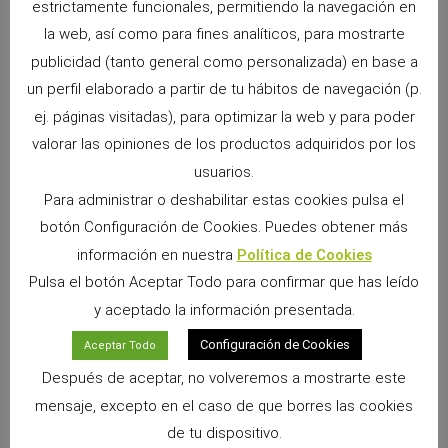
estrictamente funcionales, permitiendo la navegación en
RRSS
usando el hashtag
#LuxuryBlendPetsHay
.
la web, así como para fines analíticos, para mostrarte
Queremos
inundar las redes
con imágenes únicas de
publicidad (tanto general como personalizada) en base a
nuestros compañeros disfrutando de una experiencia
un perfil elaborado a partir de tu hábitos de navegación (p.
inigualable. Las publicaciones más creativas y
ej. páginas visitadas), para optimizar la web y para poder
sorprendentes serán las
protagonistas
en nuestras redes
valorar las opiniones de los productos adquiridos por los
sociales de
Cunipic
, y las más ingeniosas tendrán la
oportunidad de ganar ¡
premios increíbles!
usuarios.
Para administrar o deshabilitar estas cookies pulsa el
botón Configuración de Cookies. Puedes obtener más
información en nuestra
Política de Cookies
Pulsa el botón Aceptar Todo para confirmar que has leído
y aceptado la información presentada.
Configuración de Cookies
Aceptar Todo
Después de aceptar, no volveremos a mostrarte este
mensaje, excepto en el caso de que borres las cookies
de tu dispositivo.