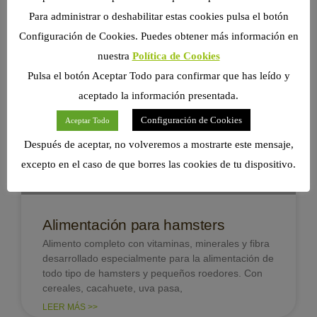
hámsteres,
Para administrar o deshabilitar estas cookies pulsa el botón
LEER MÁS >>
Configuración de Cookies. Puedes obtener más información en
nuestra
Política de Cookies
Pulsa el botón Aceptar Todo para confirmar que has leído y
BLOG PARA HAMSTERS
aceptado la información presentada.
Configuración de Cookies
Aceptar Todo
Después de aceptar, no volveremos a mostrarte este mensaje,
excepto en el caso de que borres las cookies de tu dispositivo.
Alimentación para hamsters
Alimento completo con vitaminas, minerales y fibra
desarrollado especialmente para la alimentación de
todo tipo de hamsters y pequeños roedores. Con
cereales, cacahuete, uva pasa,
LEER MÁS >>