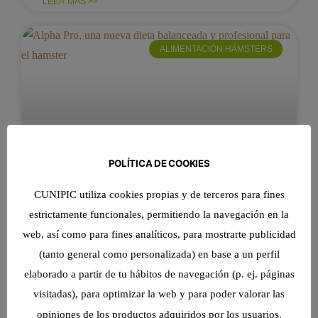
LEER MÁS >>
ALIMENTACIÓN HÁMSTERS
POLÍTICA DE COOKIES
CUNIPIC utiliza cookies propias y de terceros para fines
estrictamente funcionales, permitiendo la navegación en la
Alpha Pro, una nueva dieta
web, así como para fines analíticos, para mostrarte publicidad
balanceada y profesional para el
(tanto general como personalizada) en base a un perfil
hamster
elaborado a partir de tu hábitos de navegación (p. ej. páginas
Científicamente desarrollada, la nueva gamma de
visitadas), para optimizar la web y para poder valorar las
Cunipic Alpha Pro cuida a tus mascotas. Y ello se
opiniones de los productos adquiridos por los usuarios.
refleja en sus productos, como este producto para