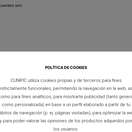
ecuentes son:
POLÍTICA DE COOKIES
 evitar situaciones de estrés prolongado.
CUNIPIC utiliza cookies propias y de terceros para fines
 los viajes
estrictamente funcionales, permitiendo la navegación en la web, as
como para fines analíticos, para mostrarte publicidad (tanto genera
onsejos pueden ayudarte:
como personalizada) en base a un perfil elaborado a partir de tu
ábitos de navegación (p. ej. páginas visitadas), para optimizar la w
y para poder valorar las opiniones de los productos adquiridos po
 protegido.
los usuarios.