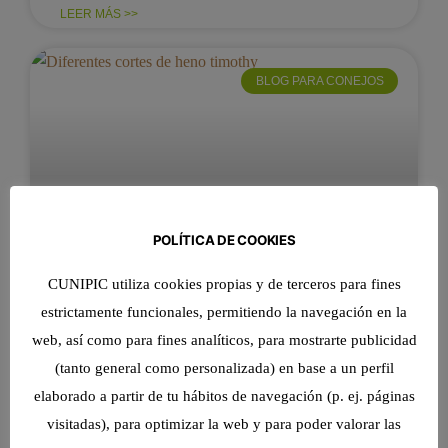
LEER MÁS >>
BLOG PARA CONEJOS
POLÍTICA DE COOKIES
CUNIPIC utiliza cookies propias y de terceros para fines
El heno: Pilar fundamental en la
estrictamente funcionales, permitiendo la navegación en la
dieta de tu conejo enano
web, así como para fines analíticos, para mostrarte publicidad
El heno es la base de la alimentación de los
(tanto general como personalizada) en base a un perfil
conejos enanos, indispensable para su salud
elaborado a partir de tu hábitos de navegación (p. ej. páginas
digestiva y dental. Aporta la fibra necesaria para
visitadas), para optimizar la web y para poder valorar las
mantener