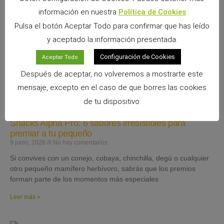
información en nuestra
Política de Cookies
Pulsa el botón Aceptar Todo para confirmar que has leído
y aceptado la información presentada.
Configuración de Cookies
Aceptar Todo
Después de aceptar, no volveremos a mostrarte este
mensaje, excepto en el caso de que borres las cookies
de tu dispositivo.
Snacks Alpha Pro: 6 sabores irresistibles para
premiar a tu pequeño
9 junio, 2026
No hay comentarios
Si convives con un conejo, cobaya, chinchilla, degú o cualquier
otro pequeño mamífero herbívoro, sabrás que los premios
forman parte de los momentos más especiales
Leer más »