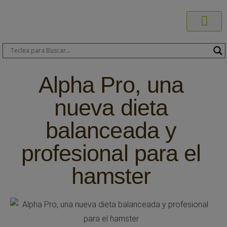
Productos C
Blog de 
Dónde C
Sobre C
Sobre ERA
Comprar On
Área Pr
Alpha Pro, una
nueva dieta
balanceada y
profesional para el
hamster