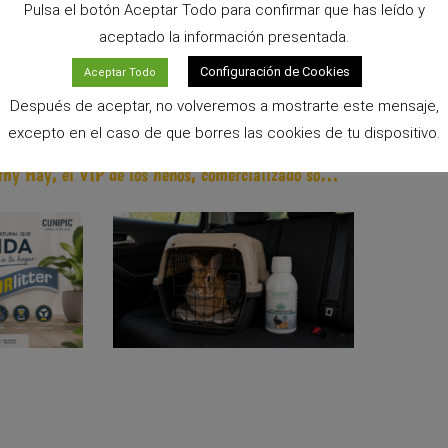
Pulsa el botón Aceptar Todo para confirmar que has leído y
aceptado la información presentada.
Configuración de Cookies
Aceptar Todo
Después de aceptar, no volveremos a mostrarte este mensaje,
excepto en el caso de que borres las cookies de tu dispositivo.
SIGUIENTE
Timothy Hay, el VIP de los henos, comercializado sólo por CUNIPIC