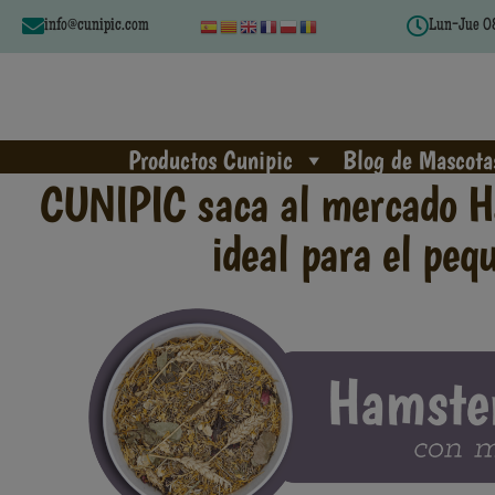
info@cunipic.com
Lun-Jue 08
Productos Cunipic
Blog de Mascota
CUNIPIC saca al mercado H
ideal para el pe