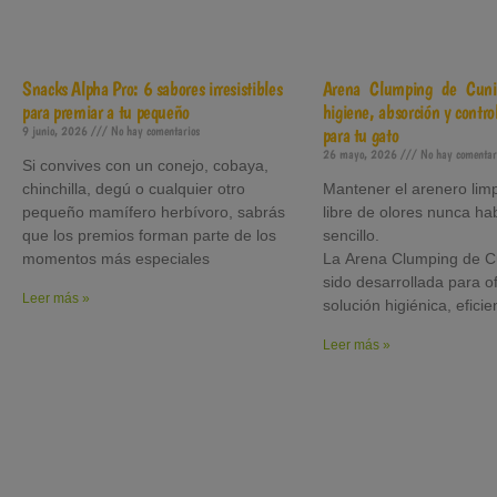
Snacks Alpha Pro: 6 sabores irresistibles
Arena Clumping de Cuni
para premiar a tu pequeño
higiene, absorción y control
9 junio, 2026
No hay comentarios
para tu gato
26 mayo, 2026
No hay comentar
Si convives con un conejo, cobaya,
chinchilla, degú o cualquier otro
Mantener el arenero limp
pequeño mamífero herbívoro, sabrás
libre de olores nunca ha
que los premios forman parte de los
sencillo.
momentos más especiales
La Arena Clumping de C
sido desarrollada para o
Leer más »
solución higiénica, eficie
Leer más »