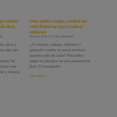
pic: máxima
Cómo ayudar a conejos y roedores con
 de olores
estrés durante los viajes y visitas al
veterinario
ios
22 mayo, 2026
No hay comentarios
io, seco y
¿Tu conejo, cobaya, hámster o
bía sido tan
pequeño roedor se pone nervioso
cuando sale de casa? Para ellos,
unipic ha
viajar no siempre es una experiencia
frecer una
fácil. El transportín,
nte y natural,
Leer más »