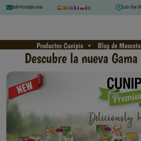
info@cunipic.com
Lun-Jue 08
Productos Cunipic
Blog de Mascota
Descubre la nueva Gama