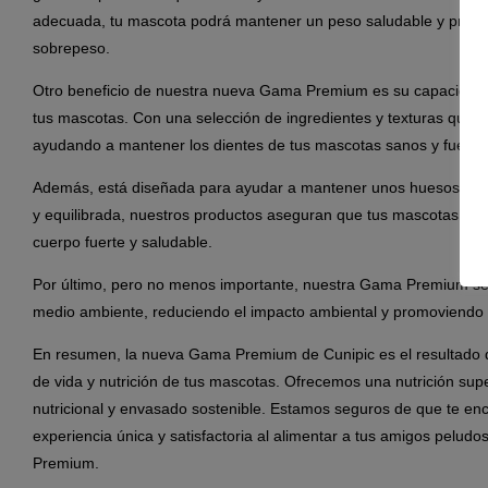
adecuada, tu mascota podrá mantener un peso saludable y preven
sobrepeso.
Otro beneficio de nuestra nueva Gama Premium es su capacidad pa
tus mascotas. Con una selección de ingredientes y texturas que p
ayudando a mantener los dientes de tus mascotas sanos y fuerte
Además, está diseñada para ayudar a mantener unos huesos y mú
y equilibrada, nuestros productos aseguran que tus mascotas ten
cuerpo fuerte y saludable.
Por último, pero no menos importante, nuestra Gama Premium se 
medio ambiente, reduciendo el impacto ambiental y promoviendo l
En resumen, la nueva Gama Premium de Cunipic es el resultado 
de vida y nutrición de tus mascotas. Ofrecemos una nutrición supe
nutricional y envasado sostenible. Estamos seguros de que te en
experiencia única y satisfactoria al alimentar a tus amigos pel
Premium.