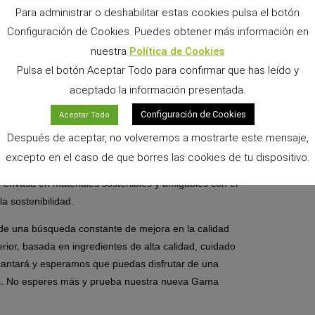
Para administrar o deshabilitar estas cookies pulsa el botón
ir problemas de salud relacionados con el
Configuración de Cookies. Puedes obtener más información en
nuestra
Política de Cookies
ra contribuir al desgaste natural de los dientes de
Pulsa el botón Aceptar Todo para confirmar que has leído y
romueven la masticación y la limpieza dental,
aceptado la información presentada.
s.
Configuración de Cookies
Aceptar Todo
sculos sanos y fuertes. Con una nutrición adecuada
Después de aceptar, no volveremos a mostrarte este mensaje,
gan los nutrientes necesarios para mantener un
excepto en el caso de que borres las cookies de tu dispositivo.
envasa en materiales sostenibles y amigables con el
a sostenibilidad.
de una búsqueda constante de mejora en la calidad
rior, basada en ingredientes de alta calidad, cuidado
cantará y esperamos que puedas disfrutar de una
udos. No esperes más y prueba nuestra nueva Gama