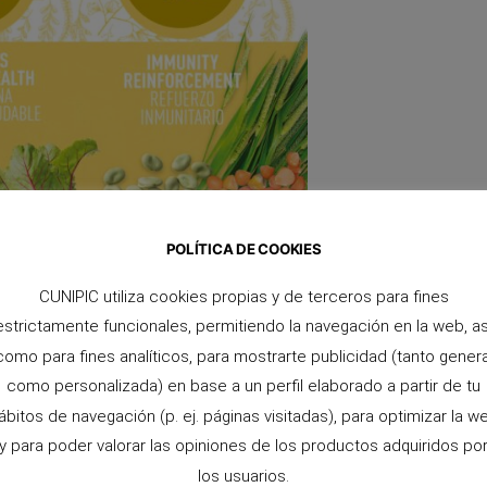
POLÍTICA DE COOKIES
CUNIPIC utiliza cookies propias y de terceros para fines
estrictamente funcionales, permitiendo la navegación en la web, as
r el sistema inmunológico de tus mascotas. Con una
como para fines analíticos, para mostrarte publicidad (tanto genera
uctos pueden ayudar a mantener a tus mascotas
te, está diseñada para ayudar a mantener un pelaje
como personalizada) en base a un perfil elaborado a partir de tu
ábitos de navegación (p. ej. páginas visitadas), para optimizar la w
y para poder valorar las opiniones de los productos adquiridos po
es y en forma, y es por eso que hemos creado una
los usuarios.
u bajo contenido de grasa. Con una alimentación