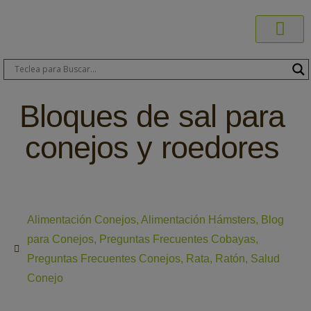
Productos C
Blog de 
Dónde C
Sobre C
Sobre ERA
Comprar On
Área Pr
Bloques de sal para
conejos y roedores
Alimentación Conejos
,
Alimentación Hámsters
,
Blog
para Conejos
,
Preguntas Frecuentes Cobayas
,
Preguntas Frecuentes Conejos
,
Rata
,
Ratón
,
Salud
Conejo