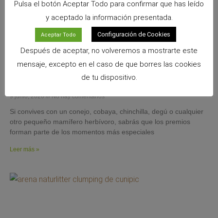
Pulsa el botón Aceptar Todo para confirmar que has leído
y aceptado la información presentada.
Configuración de Cookies
Aceptar Todo
Después de aceptar, no volveremos a mostrarte este
mensaje, excepto en el caso de que borres las cookies
Snacks Alpha Pro: 6 sabores irresistibles para
de tu dispositivo.
premiar a tu pequeño
9 junio, 2026
No hay comentarios
Si convives con un conejo, cobaya, chinchilla, degú o cualquier
otro pequeño mamífero herbívoro, sabrás que los premios
forman parte de los momentos más especiales
Leer más »