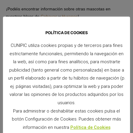
¡Podéis encontrar información sobre otras mascotas en
nuestros blogs de
Cobayas
y
Hurones
!
Visítanos y suscríbete!!!
POLÍTICA DE COOKIES
CUNIPIC utiliza cookies propias y de terceros para fines
estrictamente funcionales, permitiendo la navegación en
la web, así como para fines analíticos, para mostrarte
publicidad (tanto general como personalizada) en base a
un perfil elaborado a partir de tu hábitos de navegación (p.
ej. páginas visitadas), para optimizar la web y para poder
valorar las opiniones de los productos adquiridos por los
ANTERIOR
SIGUIENTE
usuarios.
Nuevos artículos Cunipic para unas mascotas sanas y fuertes
Los conejos y su lenguaje V
Para administrar o deshabilitar estas cookies pulsa el
botón Configuración de Cookies. Puedes obtener más
información en nuestra
Política de Cookies