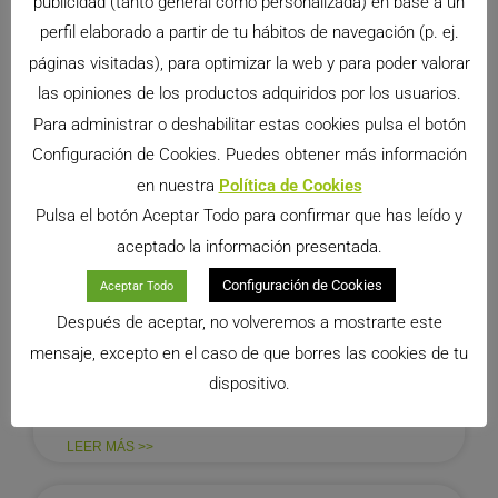
publicidad (tanto general como personalizada) en base a un
realmente son unos animales que
perfil elaborado a partir de tu hábitos de navegación (p. ej.
LEER MÁS >>
páginas visitadas), para optimizar la web y para poder valorar
las opiniones de los productos adquiridos por los usuarios.
BLOG PARA CONEJOS
Para administrar o deshabilitar estas cookies pulsa el botón
Configuración de Cookies. Puedes obtener más información
en nuestra
Política de Cookies
Pulsa el botón Aceptar Todo para confirmar que has leído y
aceptado la información presentada.
Configuración de Cookies
Aceptar Todo
Después de aceptar, no volveremos a mostrarte este
Los conejos y su lenguaje II
mensaje, excepto en el caso de que borres las cookies de tu
En nuestro último artículo empezamos a hablaros
dispositivo.
de los conejos y su lenguaje, y cómo lo prometido
es deuda, aquí va la continuación. Otros gestos
LEER MÁS >>