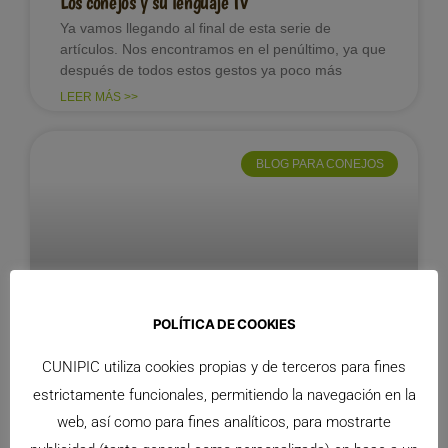
Los conejos y su lenguaje IV
Ya vamos llegando al final de esta serie de
artículos. Nos encontramos en el penúltimo, ya que
después de todos estos gestos ya poco más
LEER MÁS >>
BLOG PARA CONEJOS
POLÍTICA DE COOKIES
Los conejos y su lenguaje III
CUNIPIC utiliza cookies propias y de terceros para fines
Todavía tenéis dudas acerca del comportamiento
estrictamente funcionales, permitiendo la navegación en la
de vuestros conejos? Pues vamos a intentar
web, así como para fines analíticos, para mostrarte
resolverlas en este nuevo artículo, ya que