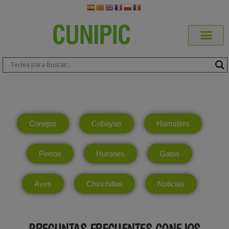
Conejos
Cobayas
Hamsters
Perros
Hurones
Gatos
Aves
Chinchillas
Noticias
PREGUNTAS FRECUENTES CONEJOS