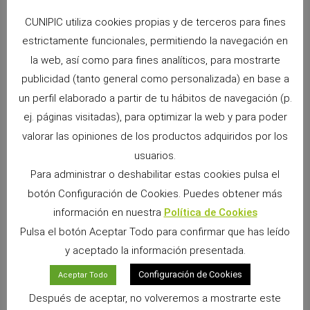
CUNIPIC utiliza cookies propias y de terceros para fines
estrictamente funcionales, permitiendo la navegación en
ANTERIOR
SIGUIENTE
la web, así como para fines analíticos, para mostrarte
Las cobayas: Mejor macho o hembra?
Las cobayas: Cómo podemos limpiarles los ojos?
publicidad (tanto general como personalizada) en base a
un perfil elaborado a partir de tu hábitos de navegación (p.
ej. páginas visitadas), para optimizar la web y para poder
valorar las opiniones de los productos adquiridos por los
usuarios.
Para administrar o deshabilitar estas cookies pulsa el
botón Configuración de Cookies. Puedes obtener más
información en nuestra
Política de Cookies
Pulsa el botón Aceptar Todo para confirmar que has leído
y aceptado la información presentada.
Snacks Alpha Pro: 6 sabores irresistibles para
premiar a tu pequeño
Configuración de Cookies
Aceptar Todo
9 junio, 2026
No hay comentarios
Después de aceptar, no volveremos a mostrarte este
Si convives con un conejo, cobaya, chinchilla, degú o cualquier