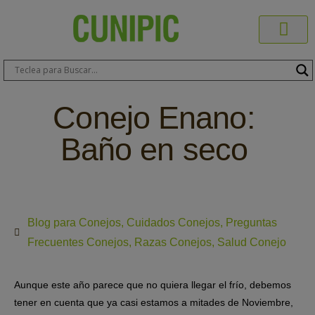
Productos C
Blog de 
Dónde C
Sobre C
Sobre ERA
Comprar On
Área Pr
Conejo Enano:
Baño en seco
Blog para Conejos
,
Cuidados Conejos
,
Preguntas
Frecuentes Conejos
,
Razas Conejos
,
Salud Conejo
Aunque este año parece que no quiera llegar el frío, debemos
tener en cuenta que ya casi estamos a mitades de Noviembre,