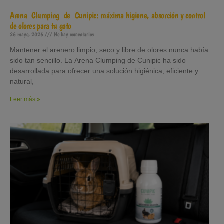
Arena Clumping de Cunipic: máxima higiene, absorción y control
de olores para tu gato
26 mayo, 2026
No hay comentarios
Mantener el arenero limpio, seco y libre de olores nunca había
sido tan sencillo. La Arena Clumping de Cunipic ha sido
desarrollada para ofrecer una solución higiénica, eficiente y
natural,
Leer más »