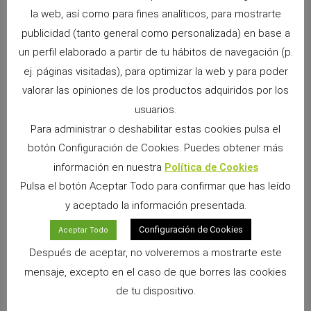
la web, así como para fines analíticos, para mostrarte
publicidad (tanto general como personalizada) en base a
un perfil elaborado a partir de tu hábitos de navegación (p.
ej. páginas visitadas), para optimizar la web y para poder
valorar las opiniones de los productos adquiridos por los
usuarios.
Para administrar o deshabilitar estas cookies pulsa el
botón Configuración de Cookies. Puedes obtener más
información en nuestra
Política de Cookies
Pulsa el botón Aceptar Todo para confirmar que has leído
y aceptado la información presentada.
Snacks Alpha Pro: 6 sabores irresistibles para premiar a tu pequeño
9 junio, 2026
No hay comentarios
Configuración de Cookies
Aceptar Todo
Si convives con un conejo, cobaya, chinchilla, degú o cualquier
Después de aceptar, no volveremos a mostrarte este
otro pequeño mamífero herbívoro, sabrás que los premios
mensaje, excepto en el caso de que borres las cookies
forman parte de los momentos más especiales
de tu dispositivo.
Leer más »