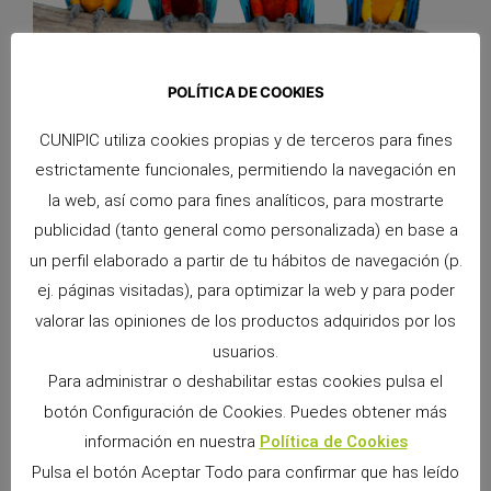
POLÍTICA DE COOKIES
Ya puedes encontrar
las 3 referencias
de Alpha Pro en
CUNIPIC utiliza cookies propias y de terceros para fines
nuestra web. Una alimentación pensada para que nuestras
estrictamente funcionales, permitiendo la navegación en
aves vivan más y mejor.
la web, así como para fines analíticos, para mostrarte
🔗 Enlace directo a los productos:
publicidad (tanto general como personalizada) en base a
https://store.cunipic.com/categoria-producto/aves/
un perfil elaborado a partir de tu hábitos de navegación (p.
ej. páginas visitadas), para optimizar la web y para poder
valorar las opiniones de los productos adquiridos por los
– El equipo de Cunipic
usuarios.
Para administrar o deshabilitar estas cookies pulsa el
botón Configuración de Cookies. Puedes obtener más
información en nuestra
Política de Cookies
Pulsa el botón Aceptar Todo para confirmar que has leído