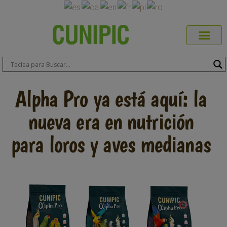
Productos Cuni
Blog de Mas
Dónde Comp
Sobre CUN
Sobre ERA
Comprar Online
Área Prof
Alpha Pro ya está aquí: la
nueva era en nutrición
para loros y aves medianas