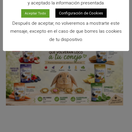
y aceptado la información presentada.
Configuración de Cookies
Aceptar Todo
ANTERIOR
SIGUIENTE
Después de aceptar, no volveremos a mostrarte este
Cómo interpretar las heces de tu conejo: tipos, señales y consejos
Cómo proteger a tus mascotas de los fuegos artificiales
mensaje, excepto en el caso de que borres las cookies
de tu dispositivo.