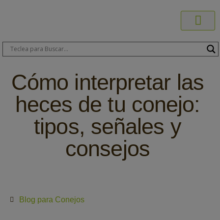
Productos C
Blog de 
Dónde C
Sobre C
Sobre ERA
Comprar On
Área Pr
Cómo interpretar las
heces de tu conejo:
tipos, señales y
consejos
Blog para Conejos