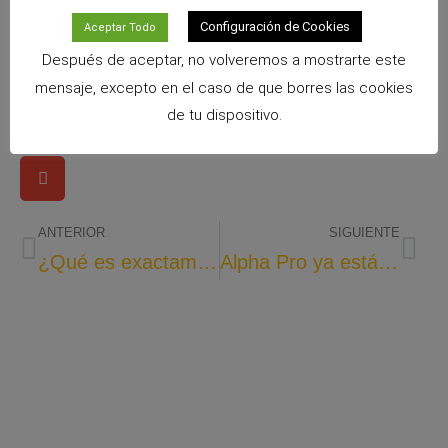
empezar a entenderle
Configuración de Cookies
Aceptar Todo
– El equipo de Cunipic
Después de aceptar, no volveremos a mostrarte este
mensaje, excepto en el caso de que borres las cookies
de tu dispositivo.
ANTERIOR
SIGUIENTE
¿Qué es exactamente un jerbo?
Alpha Pro ya está aquí: la nueva era en nutrición para loros y aves medianas