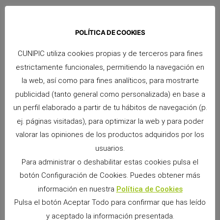
Como hemos mencionado, los cecotrofos forman parte
esencial de su digestión. Este comportamiento les permite
POLÍTICA DE COOKIES
absorber nutrientes que no se asimilaron completamente en la
primera digestión.
CUNIPIC utiliza cookies propias y de terceros para fines
estrictamente funcionales, permitiendo la navegación en
Si notas que tu conejo produce muchos cecotrofos sin
la web, así como para fines analíticos, para mostrarte
consumirlos, puede estar ingiriendo más alimento del que
publicidad (tanto general como personalizada) en base a
necesita o tener una dieta desequilibrada. Revisa su
un perfil elaborado a partir de tu hábitos de navegación (p.
alimentación y asegúrate de ofrecerle
heno de calidad
como
base de su dieta.
ej. páginas visitadas), para optimizar la web y para poder
valorar las opiniones de los productos adquiridos por los
usuarios.
En Cunipic
trabajamos cada día para ofreceros la mejor
Para administrar o deshabilitar estas cookies pulsa el
información y los productos más adecuados para el bienestar
botón Configuración de Cookies. Puedes obtener más
de vuestros peluditos.
información en nuestra
Política de Cookies
Pulsa el botón Aceptar Todo para confirmar que has leído
Si tienes dudas sobre la salud digestiva de tu conejo,
recuerda:
observar sus heces puede ser la mejor forma de
y aceptado la información presentada.