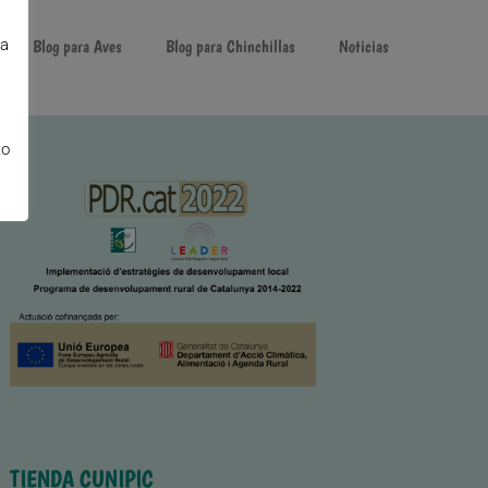
la
Blog para Aves
Blog para Chinchillas
Noticias
to
TIENDA CUNIPIC