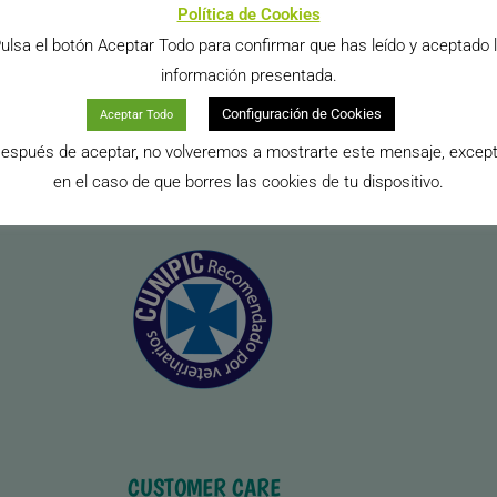
CATEGORÍAS
Política de Cookies
ulsa el botón Aceptar Todo para confirmar que has leído y aceptado 
amsters
Blog para Perros
Blog para Hurones
Blog para Gatos
información presentada.
Configuración de Cookies
Aceptar Todo
espués de aceptar, no volveremos a mostrarte este mensaje, excep
en el caso de que borres las cookies de tu dispositivo.
Recomendado por veterinarios
CUSTOMER CARE