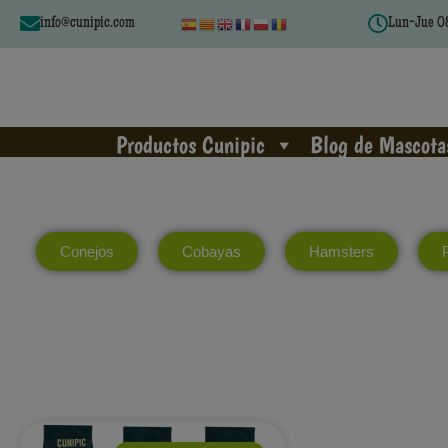
info@cunipic.com
Lun-Jue 08
Productos Cunipic
Blog de Mascota
Conejos
Cobayas
Hamsters