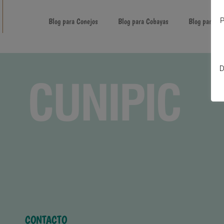
P
Blog para Conejos
Blog para Cobayas
Blog para H
D
CONTACTO