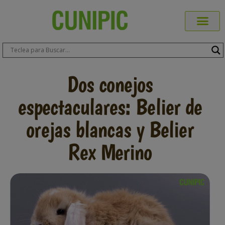
Productos Cuni
Blog de Mas
Dónde Comp
Sobre CUN
Sobre ERA
Comprar Online
Área Prof
Dos conejos
espectaculares: Belier de
orejas blancas y Belier
Rex Merino