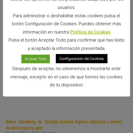
9 junio, 2026
No hay comentarios
usuarios.
Si convives con un conejo, cobaya, chinchilla, degú o cualquier
Para administrar o deshabilitar estas cookies pulsa el
otro pequeño mamífero herbívoro, sabrás que los premios
forman parte de los momentos más especiales
botón Configuración de Cookies. Puedes obtener más
información en nuestra
Política de Cookies
Leer más »
Pulsa el botón Aceptar Todo para confirmar que has leído
y aceptado la información presentada.
Configuración de Cookies
Aceptar Todo
Después de aceptar, no volveremos a mostrarte este
mensaje, excepto en el caso de que borres las cookies
de tu dispositivo.
Arena Clumping de Cunipic: máxima higiene, absorción y control
de olores para tu gato
26 mayo, 2026
No hay comentarios