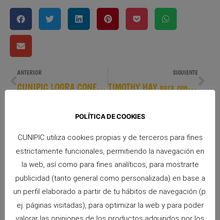
ANTERIOR
SIGUIENTE
CUNIPIC LOGRA CONEJOS BELIER CON PELO REX MERINO
TIMOTHY HAY para conejos, el heno más saludable fabricado en España por CUNIPIC
POLÍTICA DE COOKIES
CUNIPIC utiliza cookies propias y de terceros para fines
estrictamente funcionales, permitiendo la navegación en
la web, así como para fines analíticos, para mostrarte
publicidad (tanto general como personalizada) en base a
un perfil elaborado a partir de tu hábitos de navegación (p.
ej. páginas visitadas), para optimizar la web y para poder
Snacks Alpha Pro: 6 sabores irresistibles para premiar a tu pequeño
valorar las opiniones de los productos adquiridos por los