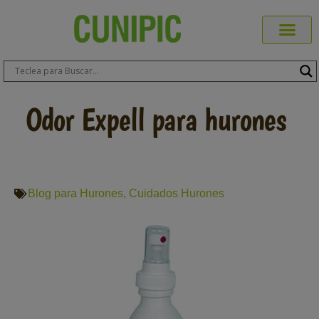
Productos Cuni
Blog de Mas
Dónde Comp
Sobre CUN
Sobre ERA
Comprar Online
Área Prof
Odor Expell para hurones
Blog para Hurones
,
Cuidados Hurones