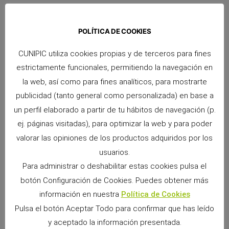
POLÍTICA DE COOKIES
Snacks Alpha Pro: 6 sabores irresistibles para premiar a tu pequeño
9 junio, 2026
No hay comentarios
CUNIPIC utiliza cookies propias y de terceros para fines
estrictamente funcionales, permitiendo la navegación en
Si convives con un conejo, cobaya, chinchilla, degú o cualquier
otro pequeño mamífero herbívoro, sabrás que los premios
la web, así como para fines analíticos, para mostrarte
forman parte de los momentos más especiales
publicidad (tanto general como personalizada) en base a
Leer más »
un perfil elaborado a partir de tu hábitos de navegación (p.
ej. páginas visitadas), para optimizar la web y para poder
valorar las opiniones de los productos adquiridos por los
usuarios.
Para administrar o deshabilitar estas cookies pulsa el
botón Configuración de Cookies. Puedes obtener más
información en nuestra
Política de Cookies
Pulsa el botón Aceptar Todo para confirmar que has leído
y aceptado la información presentada.