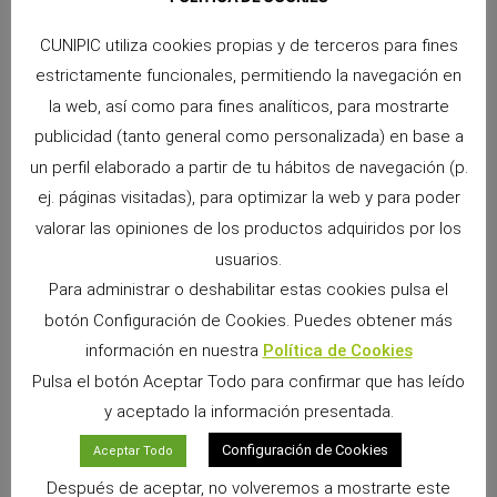
CUNIPIC utiliza cookies propias y de terceros para fines
estrictamente funcionales, permitiendo la navegación en
la web, así como para fines analíticos, para mostrarte
ANTERIOR
SIGUIENTE
Castración y operación de glándulas
Odor Expell para hurones
publicidad (tanto general como personalizada) en base a
un perfil elaborado a partir de tu hábitos de navegación (p.
ej. páginas visitadas), para optimizar la web y para poder
valorar las opiniones de los productos adquiridos por los
usuarios.
Para administrar o deshabilitar estas cookies pulsa el
botón Configuración de Cookies. Puedes obtener más
información en nuestra
Política de Cookies
Pulsa el botón Aceptar Todo para confirmar que has leído
y aceptado la información presentada.
Snacks Alpha Pro: 6 sabores irresistibles para
premiar a tu pequeño
Configuración de Cookies
Aceptar Todo
9 junio, 2026
No hay comentarios
Después de aceptar, no volveremos a mostrarte este