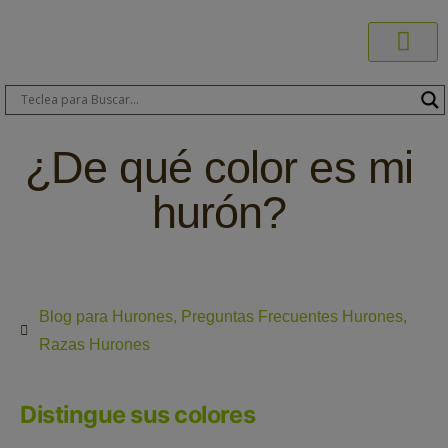
Productos C
Blog de 
Dónde C
Sobre C
Sobre ERA
Comprar On
Área Pr
¿De qué color es mi
hurón?
Blog para Hurones
,
Preguntas Frecuentes Hurones
,
Razas Hurones
Distingue sus colores