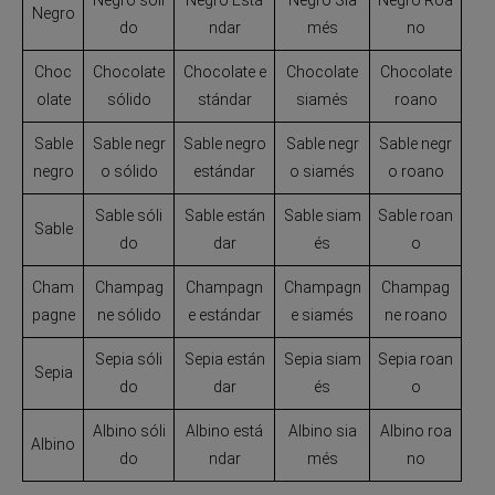
Negro
do
ndar
més
no
Choc
Chocolate
Chocolate e
Chocolate
Chocolate
olate
sólido
stándar
siamés
roano
Sable
Sable negr
Sable negro
Sable negr
Sable negr
negro
o sólido
estándar
o siamés
o roano
Sable sóli
Sable están
Sable siam
Sable roan
Sable
do
dar
és
o
Cham
Champag
Champagn
Champagn
Champag
pagne
ne sólido
e estándar
e siamés
ne roano
Sepia sóli
Sepia están
Sepia siam
Sepia roan
Sepia
do
dar
és
o
Albino sóli
Albino está
Albino sia
Albino roa
Albino
do
ndar
més
no