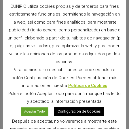
forman parte de los momentos más especiales
CUNIPIC utiliza cookies propias y de terceros para fines
Leer más »
estrictamente funcionales, permitiendo la navegación en
la web, así como para fines analíticos, para mostrarte
publicidad (tanto general como personalizada) en base a
un perfil elaborado a partir de tu hábitos de navegación (p.
ej. páginas visitadas), para optimizar la web y para poder
valorar las opiniones de los productos adquiridos por los
usuarios.
Para administrar o deshabilitar estas cookies pulsa el
botón Configuración de Cookies. Puedes obtener más
información en nuestra
Política de Cookies
Pulsa el botón Aceptar Todo para confirmar que has leído
Arena Clumping de Cunipic: máxima higiene,
y aceptado la información presentada.
absorción y control de olores para tu gato
26 mayo, 2026
No hay comentarios
Configuración de Cookies
Aceptar Todo
Mantener el arenero limpio, seco y libre de olores nunca había
Después de aceptar, no volveremos a mostrarte este
sido tan sencillo. La Arena Clumping de Cunipic ha sido