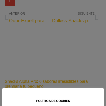
ANTERIOR
SIGUIENTE
Odor Expell para hurones
Dulkiss Snacks para hurones
Snacks Alpha Pro: 6 sabores irresistibles para
premiar a tu pequeño
9 junio, 2026
No hay comentarios
Si convives con un conejo, cobaya, chinchilla, degú o cualquier
POLÍTICA DE COOKIES
otro pequeño mamífero herbívoro, sabrás que los premios