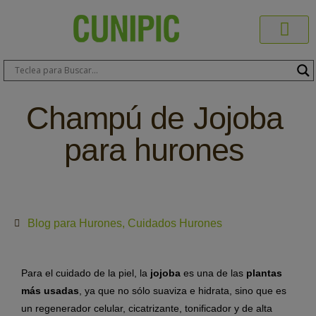
Productos C
Blog de 
Dónde C
Sobre C
Sobre ERA
Comprar On
Área Pr
Champú de Jojoba
para hurones
Blog para Hurones
,
Cuidados Hurones
Para el cuidado de la piel, la
jojoba
es una de las
plantas
más usadas
, ya que no sólo suaviza e hidrata, sino que es
un regenerador celular, cicatrizante, tonificador y de alta