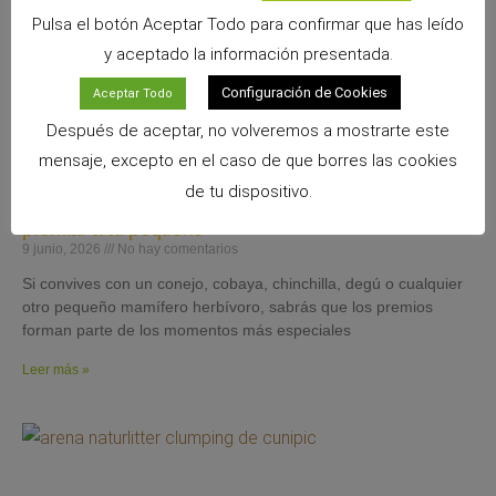
Pulsa el botón Aceptar Todo para confirmar que has leído
y aceptado la información presentada.
Configuración de Cookies
Aceptar Todo
Después de aceptar, no volveremos a mostrarte este
mensaje, excepto en el caso de que borres las cookies
de tu dispositivo.
Snacks Alpha Pro: 6 sabores irresistibles para
premiar a tu pequeño
9 junio, 2026
No hay comentarios
Si convives con un conejo, cobaya, chinchilla, degú o cualquier
otro pequeño mamífero herbívoro, sabrás que los premios
forman parte de los momentos más especiales
Leer más »