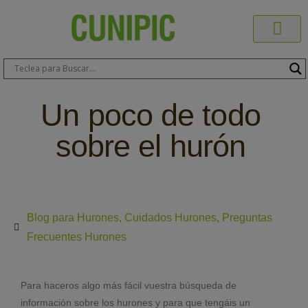
Productos C
Blog de 
Dónde C
Sobre C
Sobre ERA
Comprar On
Área Pr
Un poco de todo
sobre el hurón
Blog para Hurones
,
Cuidados Hurones
,
Preguntas
Frecuentes Hurones
Para haceros algo más fácil vuestra búsqueda de
información sobre los hurones y para que tengáis un