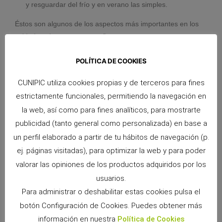
y resguardar del frío y en verano las simples.
Éstos son algunos de los aspectos más importantes en los
cuidados de nuestra pequeña mascota.
Ahora, a disfrutar al máximo con
POLÍTICA DE COOKIES
ellos !!!!!!
CUNIPIC utiliza cookies propias y de terceros para fines
estrictamente funcionales, permitiendo la navegación en
la web, así como para fines analíticos, para mostrarte
publicidad (tanto general como personalizada) en base a
un perfil elaborado a partir de tu hábitos de navegación (p.
ej. páginas visitadas), para optimizar la web y para poder
valorar las opiniones de los productos adquiridos por los
ANTERIOR
SIGUIENTE
usuarios.
Beneficios de los masajes en nuestras mascotas
Los hurones y San Juan
Para administrar o deshabilitar estas cookies pulsa el
botón Configuración de Cookies. Puedes obtener más
información en nuestra
Política de Cookies