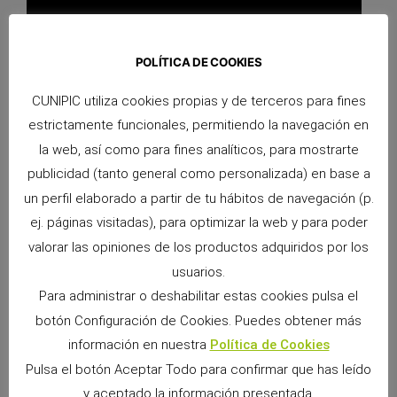
POLÍTICA DE COOKIES
Morder
: Pequeñas mordidas pueden suceder en un hurón
CUNIPIC utiliza cookies propias y de terceros para fines
joven, pero un hurón bien socializado nunca debería
estrictamente funcionales, permitiendo la navegación en
morder haciendo daño. El entrenamiento debe minimizar
la web, así como para fines analíticos, para mostrarte
este hecho. Para ver cómo:
publicidad (tanto general como personalizada) en base a
un perfil elaborado a partir de tu hábitos de navegación (p.
ej. páginas visitadas), para optimizar la web y para poder
valorar las opiniones de los productos adquiridos por los
usuarios.
Para administrar o deshabilitar estas cookies pulsa el
botón Configuración de Cookies. Puedes obtener más
información en nuestra
Política de Cookies
Pulsa el botón Aceptar Todo para confirmar que has leído
y aceptado la información presentada.