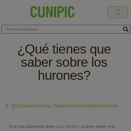
Productos C
Blog de 
Dónde C
Sobre C
Sobre ERA
Comprar On
Área Pr
¿Qué tienes que
saber sobre los
hurones?
Blog para Hurones
,
Preguntas Frecuentes Hurones
Si te has planteado tener a un hurón y quieres saber más