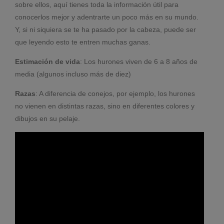
sobre ellos, aquí tienes toda la información útil para
conocerlos mejor y adentrarte un poco más en su mundo.
Y, si ni siquiera se te ha pasado por la cabeza, puede ser
que leyendo esto te entren muchas ganas.
Estimación de vida
: Los hurones viven de 6 a 8 años de
media (algunos incluso más de diez)
Razas
: A diferencia de conejos, por ejemplo, los hurones
no vienen en distintas razas, sino en diferentes colores y
dibujos en su pelaje.