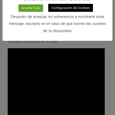
Configuración de Cookies
Aceptar Todo
Después de aceptar, no volveremos a mostrarte este
mensaje, excepto en el caso de que borres las cookies
Actividad
: Los hurones necesitan tiempo para correr fuera
de tu dispositivo.
de la jaula durante unas cuantas horas al día y algunos
disfrutan de paseos en la calle.