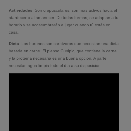
Actividades
: Son crepusculares, son más activos hacia el
atardecer o al amanecer. De todas formas, se adaptan a tu
horario y se acostumbrarán a jugar cuando tú estés en
casa.
Dieta
: Los hurones son carnívoros que necesitan una dieta
basada en carne. El pienso Cunipic, que contiene la carne
y la proteína necesaria es una buena opción. A parte
necesitan agua limpia todo el día a su disposición.