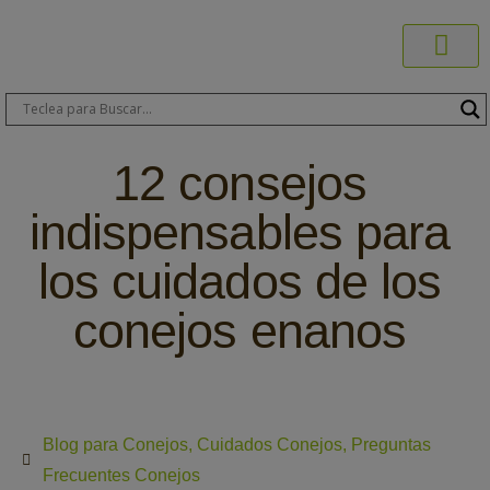
Productos C
Blog de 
Dónde C
Sobre C
Sobre ERA
Comprar On
Área Pr
12 consejos
indispensables para
los cuidados de los
conejos enanos
Blog para Conejos
,
Cuidados Conejos
,
Preguntas
Frecuentes Conejos