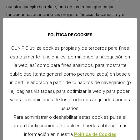
nuestro conejito se relaje, uno de los trucos que mejor
funcionan es acariciarle las orejas, el hocico, la cabecita y el
lomo, ya que son los sitios dónde los acaricia su madre
cuando son pequeñitos, y pronto van a nombrarnos como su
POLÍTICA DE COOKIES
protector y amigo.
CUNIPIC utiliza cookies propias y de terceros para fines
¡Esperamos que estos consejos sean de ayuda! Para
estrictamente funcionales, permitiendo la navegación en
completar este articulo te adjuntamos el siguiente video para
la web, así como para fines analíticos, para mostrarte
que puedas seguir informándote.
publicidad (tanto general como personalizada) en base a
un perfil elaborado a partir de tu hábitos de navegación (p.
ej. páginas visitadas), para optimizar la web y para poder
valorar las opiniones de los productos adquiridos por los
usuarios.
Para administrar o deshabilitar estas cookies pulsa el
botón Configuración de Cookies. Puedes obtener más
información en nuestra
Política de Cookies