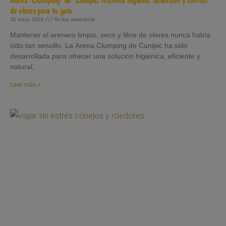
de olores para tu gato
26 mayo, 2026
No hay comentarios
Mantener el arenero limpio, seco y libre de olores nunca había
sido tan sencillo. La Arena Clumping de Cunipic ha sido
desarrollada para ofrecer una solución higiénica, eficiente y
natural,
Leer más »