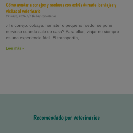
Cómo ayudar a conejos y roedores con estrés durante los viajes y
visitas al veterinario
22 mayo, 2026
No hay comentarios
¿Tu conejo, cobaya, hámster o pequeño roedor se pone
nervioso cuando sale de casa? Para ellos, viajar no siempre
es una experiencia fácil. El transportín,
Leer más »
Recomendado por veterinarios