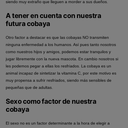
siendo muy extraño que lleguen a morder a sus dueños.
A tener en cuenta con nuestra
futura cobaya
Otro factor a destacar es que las cobayas NO transmiten
ninguna enfermedad a los humanos. Así pues tanto nosotros
como nuestros hijos y amigos, podemos estar tranquilos y
jugar libremente con la nueva mascota. En cambio nosotros si
les podemos pegar a ellas los resfriados. La cobaya es un
animal incapaz de sintetizar la vitamina C, por este motivo es
muy propensa a sufrir resfriados, siendo más sensibles de
pequeñas que de adultas.
Sexo como factor de nuestra
cobaya
El sexo no es un factor determinante a la hora de elegir a