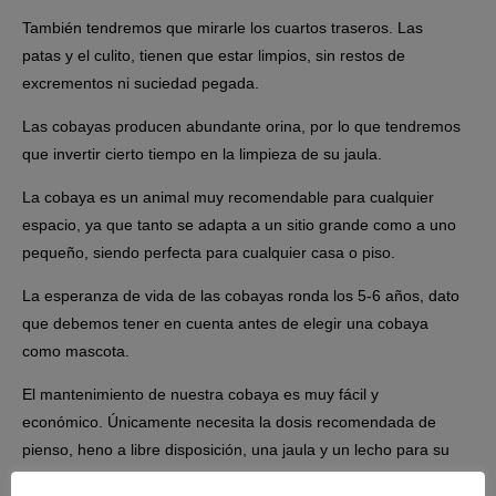
También tendremos que mirarle los cuartos traseros. Las
patas y el culito, tienen que estar limpios, sin restos de
excrementos ni suciedad pegada.
Las cobayas producen abundante orina, por lo que tendremos
que invertir cierto tiempo en la limpieza de su jaula.
La cobaya es un animal muy recomendable para cualquier
espacio, ya que tanto se adapta a un sitio grande como a uno
pequeño, siendo perfecta para cualquier casa o piso.
La esperanza de vida de las cobayas ronda los 5-6 años, dato
que debemos tener en cuenta antes de elegir una cobaya
como mascota.
El mantenimiento de nuestra cobaya es muy fácil y
económico. Únicamente necesita la dosis recomendada de
pienso, heno a libre disposición, una jaula y un lecho para su
correcta higiene. Con esto es suficiente para tener una