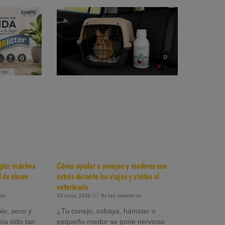
pic: máxima
Cómo ayudar a conejos y roedores con
 de olores
estrés durante los viajes y visitas al
veterinario
ios
22 mayo, 2026
No hay comentarios
io, seco y
¿Tu conejo, cobaya, hámster o
bía sido tan
pequeño roedor se pone nervioso