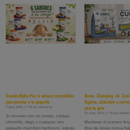
Snacks Alpha Pro: 6 sabores irresistibles
Arena Clumping de Cuni
para premiar a tu pequeño
higiene, absorción y control
9 junio, 2026
No hay comentarios
para tu gato
26 mayo, 2026
No hay comentar
Si convives con un conejo, cobaya,
chinchilla, degú o cualquier otro
Mantener el arenero limp
pequeño mamífero herbívoro, sabrás
libre de olores nunca ha