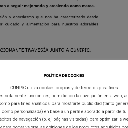
piran a seguir mejorando y creciendo como marca.
sión y entusiasmo que nos ha caracterizado desde
jor cuidado y alimentación para nuestros adorables
CIONANTE TRAVESÍA JUNTO A CUNIPIC.
POLÍTICA DE COOKIES
CUNIPIC utiliza cookies propias y de terceros para fines
estrictamente funcionales, permitiendo la navegación en la web, as
ento
como para fines analíticos, para mostrarte publicidad (tanto genera
como personalizada) en base a un perfil elaborado a partir de tu
ábitos de navegación (p. ej. páginas visitadas), para optimizar la w
y para poder valorar las opiniones de los productos adquiridos po