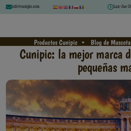
info@cunipic.com
Lun-Jue 08
Productos Cunipic
Blog de Mascota
Cunipic: la mejor marca de
pequeñas ma