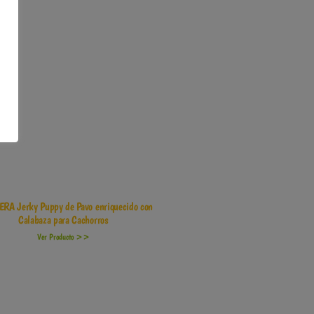
ERA Jerky Puppy de Pavo enriquecido con
Calabaza para Cachorros
Ver Producto >>