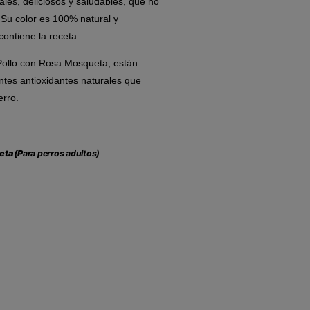
les, deliciosos y saludables, que no
. Su color es 100% natural y
contiene la receta.
Pollo con Rosa Mosqueta, están
entes antioxidantes naturales que
erro.
eta (P
ara perros adultos)