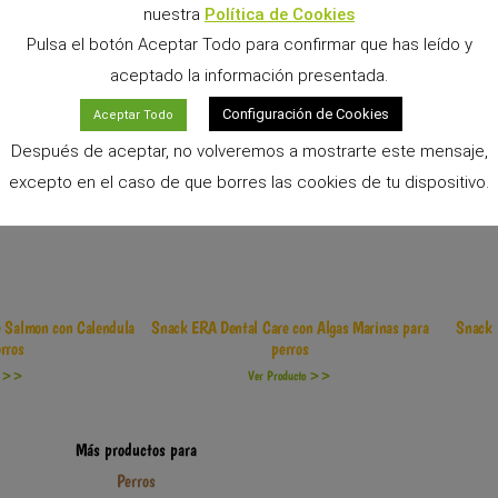
nuestra
Política de Cookies
Pulsa el botón Aceptar Todo para confirmar que has leído y
aceptado la información presentada.
Configuración de Cookies
Aceptar Todo
Después de aceptar, no volveremos a mostrarte este mensaje,
excepto en el caso de que borres las cookies de tu dispositivo.
e Salmon con Calendula
Snack ERA Dental Care con Algas Marinas para
Snack 
rros
perros
to >>
Ver Producto >>
Más productos para
Perros