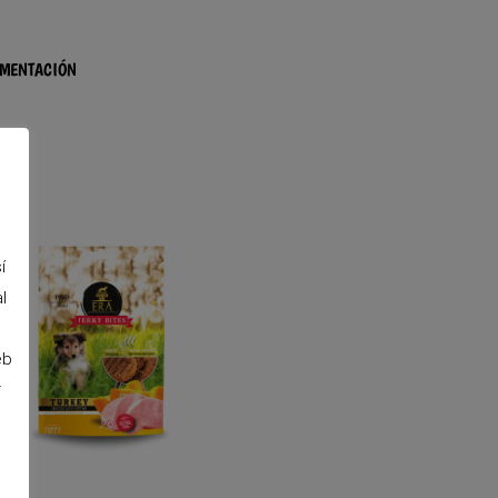
IMENTACIÓN
í
l
eb
r