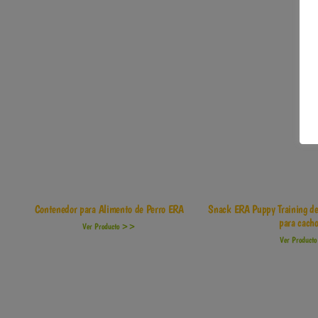
Contenedor para Alimento de Perro ERA
Snack ERA Puppy Training d
para cacho
Ver Producto >>
Ver Produc