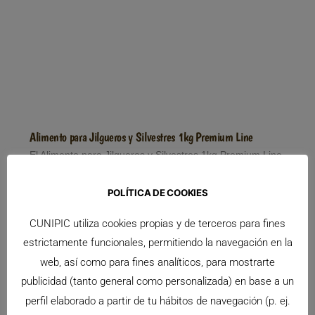
Alimento para Jilgueros y Silvestres 1kg Premium Line
El Alimento para Jilgueros y Silvestres 1kg Premium Line,
es
Leer Más >>
POLÍTICA DE COOKIES
CUNIPIC utiliza cookies propias y de terceros para fines
ANIMALES MÁS BUSCADOS
estrictamente funcionales, permitiendo la navegación en la
web, así como para fines analíticos, para mostrarte
publicidad (tanto general como personalizada) en base a un
perfil elaborado a partir de tu hábitos de navegación (p. ej.