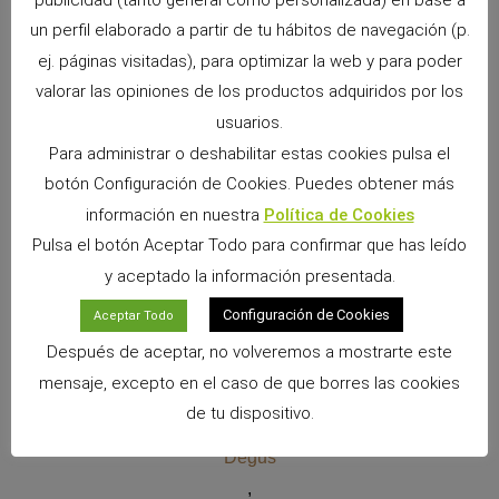
Aves
un perfil elaborado a partir de tu hábitos de navegación (p.
,
ej. páginas visitadas), para optimizar la web y para poder
Birds
valorar las opiniones de los productos adquiridos por los
,
usuarios.
Canarios
Para administrar o deshabilitar estas cookies pulsa el
,
botón Configuración de Cookies. Puedes obtener más
Chinchillas
información en nuestra
Política de Cookies
,
Pulsa el botón Aceptar Todo para confirmar que has leído
Chinchillas
y aceptado la información presentada.
,
Configuración de Cookies
Aceptar Todo
Cobayas
Después de aceptar, no volveremos a mostrarte este
,
mensaje, excepto en el caso de que borres las cookies
Conejos
de tu dispositivo.
,
Degus
,