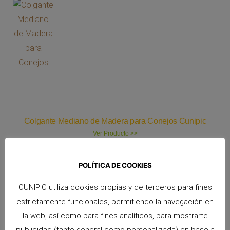
Colgante Mediano de Madera para Conejos Cunipic
Ver Producto >>
POLÍTICA DE COOKIES
Más productos para
Agapornis
CUNIPIC utiliza cookies propias y de terceros para fines
,
estrictamente funcionales, permitiendo la navegación en
Ardillas
la web, así como para fines analíticos, para mostrarte
,
publicidad (tanto general como personalizada) en base a