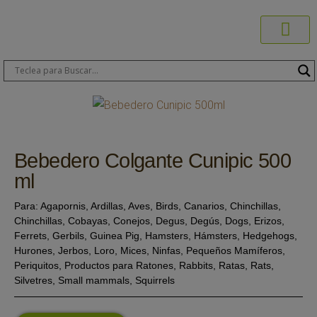
Productos C
Blog de 
Dónde C
Sobre C
Sobre ERA
Comprar On
Área Pr
Bebedero Colgante Cunipic 500
ml
Para:
Agapornis
,
Ardillas
,
Aves
,
Birds
,
Canarios
,
Chinchillas
,
Chinchillas
,
Cobayas
,
Conejos
,
Degus
,
Degús
,
Dogs
,
Erizos
,
Ferrets
,
Gerbils
,
Guinea Pig
,
Hamsters
,
Hámsters
,
Hedgehogs
,
Hurones
,
Jerbos
,
Loro
,
Mices
,
Ninfas
,
Pequeños Mamíferos
,
Periquitos
,
Productos para Ratones
,
Rabbits
,
Ratas
,
Rats
,
Silvetres
,
Small mammals
,
Squirrels