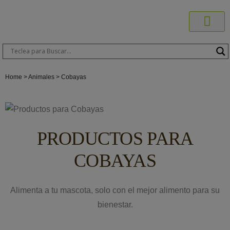
Productos C
Blog de 
Dónde C
Sobre C
Sobre ERA
Comprar On
Área Pr
Home > Animales > Cobayas
PRODUCTOS PARA
COBAYAS
Alimenta a tu mascota, solo con el mejor alimento para su
bienestar.