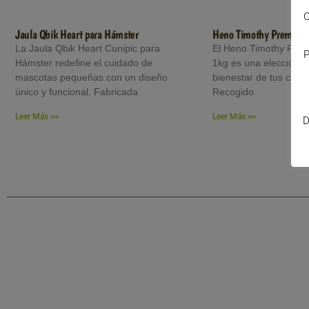
C
Jaula Qbik Heart para Hámster
Heno Timothy Premium
La Jaula Qbik Heart Cunipic para
El Heno Timothy Pre
P
Hámster redefine el cuidado de
1kg es una elección s
mascotas pequeñas con un diseño
bienestar de tus cone
único y funcional. Fabricada
Recogido
Leer Más >>
Leer Más >>
D