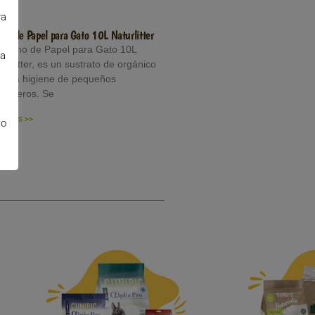
ra
cho de Papel para Gato 10L Naturlitter
 Lecho de Papel para Gato 10L
la
turlitter, es un sustrato de orgánico
ra la higiene de pequeños
míferos. Se
er Más >>
to