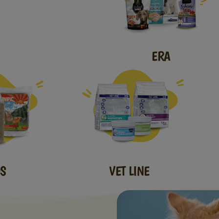
ERA
VET LINE
S