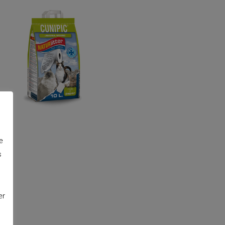
e
s
er