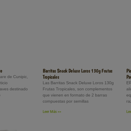
re
Barritas Snack Deluxe Loros 130g Frutas
Pi
Tropicales
Pa
are de Cunipic,
ticio
Las Barritas Snack Deluxe Loros 130g
ER
aves destinado
Frutas Tropicales, son complementos
al
e
que vienen en formato de 2 barras
eq
compuestas por semillas
ra
Leer Más >>
Le