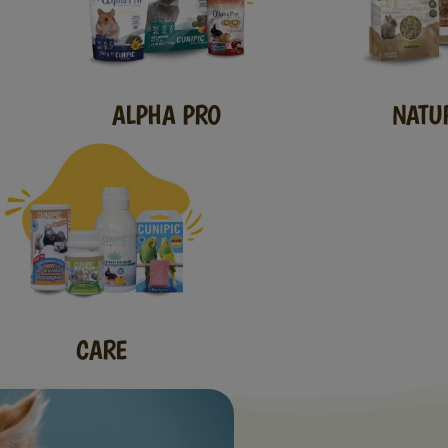
ALPHA PRO
NATU
CARE