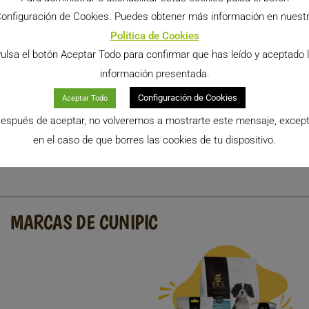
onfiguración de Cookies. Puedes obtener más información en nuest
 de Canadá 1kg
Bebedero Colgante Cunipic 500 ml
Le
Política de Cookies
mium de Canadá
El Bebedero de Cunipic es la solución
El
ulsa el botón Aceptar Todo para confirmar que has leído y aceptado 
uperior para el
ideal para mantener a tus mascotas
Na
información presentada.
jos y roedores.
hidratadas de manera eficiente. Con
pa
una capacidad
ma
Configuración de Cookies
Aceptar Todo
Leer Más >>
Le
espués de aceptar, no volveremos a mostrarte este mensaje, excep
en el caso de que borres las cookies de tu dispositivo.
« Anterior
1
…
3
4
5
Siguiente »
MARCAS DE CUNIPIC