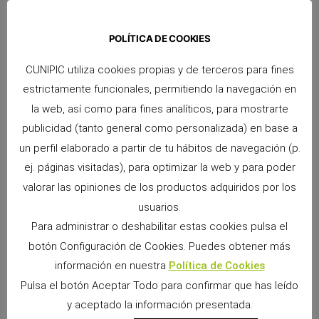
Bloque de Calcio para Canarios
Ver Producto >>
POLÍTICA DE COOKIES
CUNIPIC utiliza cookies propias y de terceros para fines
estrictamente funcionales, permitiendo la navegación en
la web, así como para fines analíticos, para mostrarte
publicidad (tanto general como personalizada) en base a
un perfil elaborado a partir de tu hábitos de navegación (p.
ej. páginas visitadas), para optimizar la web y para poder
valorar las opiniones de los productos adquiridos por los
Bloque de Calcio para Periquitos
usuarios.
Ver Producto >>
Para administrar o deshabilitar estas cookies pulsa el
botón Configuración de Cookies. Puedes obtener más
información en nuestra
Política de Cookies
Pulsa el botón Aceptar Todo para confirmar que has leído
y aceptado la información presentada.