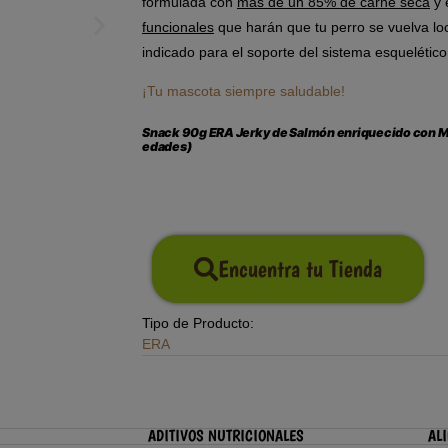
formulada con
más
de un
85% de carne
seca
y 
funcionales
que harán que tu perro se vuelva loc
indicado para el soporte del sistema esquelético
¡Tu mascota siempre saludable!
Snack 90g ERA Jerky de Salmón enriquecido con Mej
edades)
Encuentra tu Tienda
Tipo de Producto:
ERA
ADITIVOS NUTRICIONALES
AL