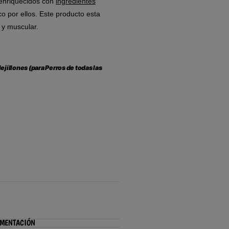
enriquecidos con
ingredientes
o por ellos.
E
ste producto
esta
 y muscular.
illones (para Perros de todas las
IMENTACIÓN