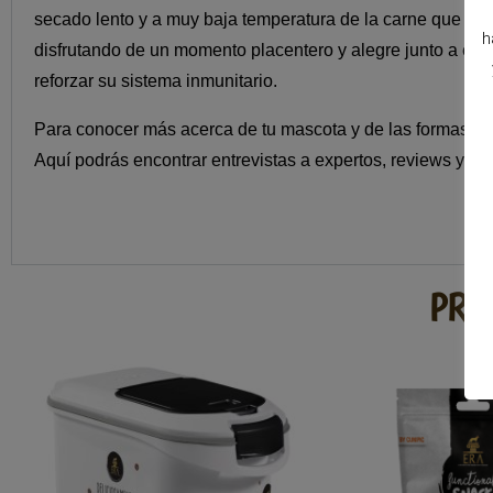
secado lento y a muy baja temperatura de la carne que pued
h
disfrutando de un momento placentero y alegre junto a él,
reforzar su sistema inmunitario.
Para conocer más acerca de tu mascota y de las formas en 
Aquí podrás encontrar entrevistas a expertos, reviews y ví
PRO