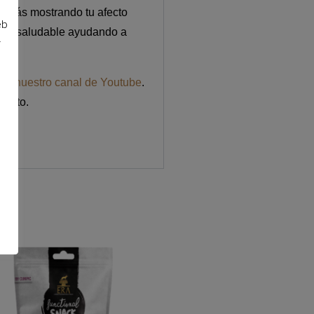
starás mostrando tu afecto
eb
 más saludable ayudando a
r
o a
nuestro canal de Youtube
.
oducto.