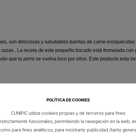
, son deliciosas y saludables barritas de carne enriquecidas 
s razas . La receta de este pequeño bocado está formulada con
án que tu perro se vuelva loco por ellos.
E
ste producto
esta in
stema esquelético y muscular
,
y poseen antioxidantes naturales
POLÍTICA DE COOKIES
iene cereales, lo que es ideal para perros con alergias o intoler
tos ingredientes conforman snacks sanos y nutritivos para perr
CUNIPIC utiliza cookies propias y de terceros para fines
estrictamente funcionales, permitiendo la navegación en la web, as
como para fines analíticos, para mostrarte publicidad (tanto genera
ara Perro, es un producto con un sabor delicioso y con una tex