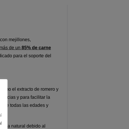
con mejillones,
más
de un
85% de carne
dicado para el soporte del
 como el extracto de romero y
ancias y para facilitar la
os de todas las edades y
í
l
tura natural debido al