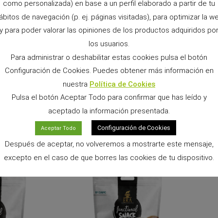
como personalizada) en base a un perfil elaborado a partir de tu
es ofrecer a tu perro de forma regular, puesto que no solo le e
ábitos de navegación (p. ej. páginas visitadas), para optimizar la w
 sino que también, estarás contribuyendo a que tenga una vida
y para poder valorar las opiniones de los productos adquiridos po
los usuarios.
Para administrar o deshabilitar estas cookies pulsa el botón
las que puedes adiestrarlo, te invitamos a que eches un vistaz
Configuración de Cookies. Puedes obtener más información en
deos educativos, que te podrán ayudar en la selección de tu pr
nuestra
Política de Cookies
Pulsa el botón Aceptar Todo para confirmar que has leído y
aceptado la información presentada.
Configuración de Cookies
Aceptar Todo
DUCTOS RELACIONADOS
Después de aceptar, no volveremos a mostrarte este mensaje,
excepto en el caso de que borres las cookies de tu dispositivo.