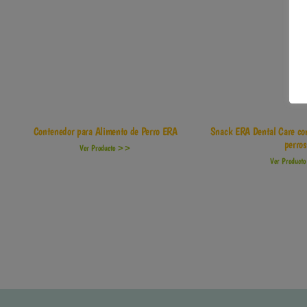
Contenedor para Alimento de Perro ERA
Snack ERA Dental Care co
perros
Ver Producto >>
Ver Produc