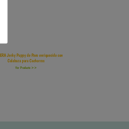
ERA Jerky Puppy de Pavo enriquecido con
Calabaza para Cachorros
Ver Producto >>