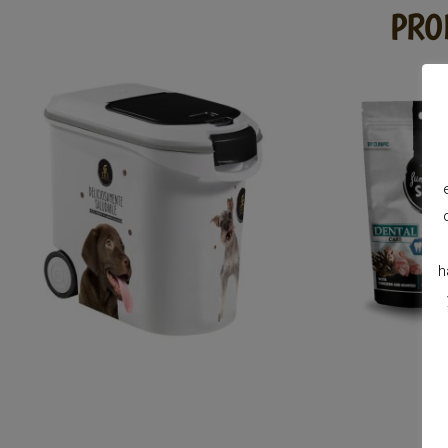
PRO
h