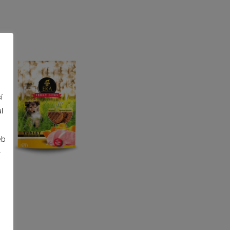
í
l
eb
r