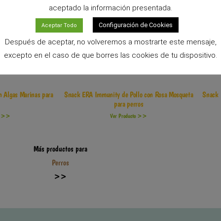
aceptado la información presentada.
Configuración de Cookies
Aceptar Todo
Después de aceptar, no volveremos a mostrarte este mensaje,
excepto en el caso de que borres las cookies de tu dispositivo.
n Algas Marinas para
Snack ERA Immunity de Pollo con Rosa Mosqueta
Snack 
para perros
to >>
Ver Producto >>
Más productos para
Perros
>>