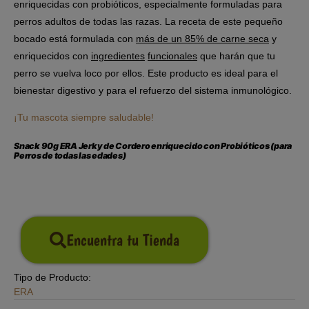
enriquecidas con probióticos, especialmente formuladas para
perros adultos de todas las razas. La receta de este pequeño
bocado está formulada con
más
de un
85% de carne
seca
y
enriquecidos con
ingredientes
funcionales
que harán que tu
perro se vuelva loco por ellos.
E
ste producto
es ideal para el
bienestar digestivo y para el refuerzo del sistema inmunológico.
¡Tu mascota siempre saludable!
Snack 90g ERA Jerky de Cordero enriquecido con Probióticos (para
Perros de todas las edades)
Encuentra tu Tienda
Tipo de Producto:
ERA