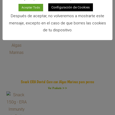
Snack ERA Puppy Training de Salmon con Calendula para cachorros
Configuración de Cookies
Aceptar Todo
Ver Producto >>
Después de aceptar, no volveremos a mostrarte este
mensaje, excepto en el caso de que borres las cookies
de tu dispositivo.
Snack ERA Dental Care con Algas Marinas para perros
Ver Producto >>